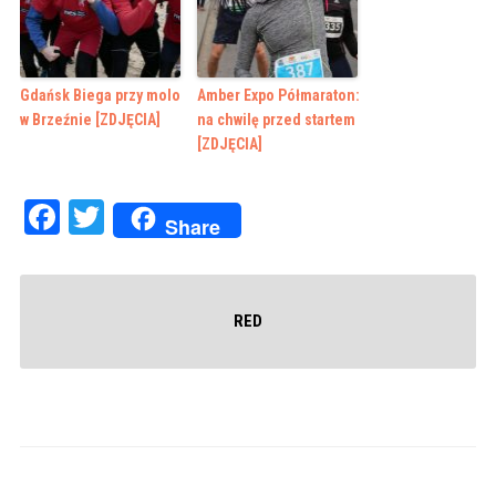
Gdańsk Biega przy molo
Amber Expo Półmaraton:
w Brzeźnie [ZDJĘCIA]
na chwilę przed startem
[ZDJĘCIA]
Facebook
Twitter
Share
RED