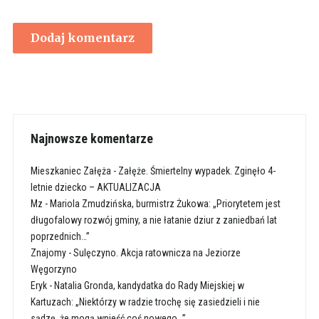
Najnowsze komentarze
Mieszkaniec Załęża
-
Załęże. Śmiertelny wypadek. Zginęło 4-
letnie dziecko – AKTUALIZACJA
Mz
-
Mariola Zmudzińska, burmistrz Żukowa: „Priorytetem jest
długofalowy rozwój gminy, a nie łatanie dziur z zaniedbań lat
poprzednich…”
Znajomy
-
Sulęczyno. Akcja ratownicza na Jeziorze
Węgorzyno
Eryk
-
Natalia Gronda, kandydatka do Rady Miejskiej w
Kartuzach: „Niektórzy w radzie trochę się zasiedzieli i nie
sądzę, że mogą wnieść coś nowego…”