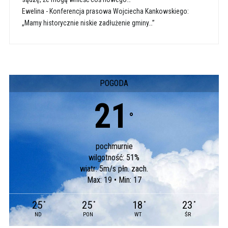
Ewelina
-
Konferencja prasowa Wojciecha Kankowskiego:
„Mamy historycznie niskie zadłużenie gminy…”
POGODA
21
°
pochmurnie
wilgotność: 51%
wiatr: 5m/s płn. zach.
Max: 19 • Min: 17
25
25
18
23
°
°
°
°
ND
PON
WT
ŚR