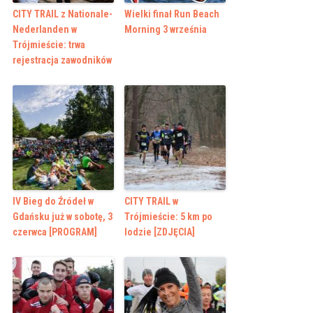
CITY TRAIL z Nationale-
Wielki finał Run Beach
Nederlanden w
Morning 3 września
Trójmieście: trwa
rejestracja zawodników
IV Bieg do Źródeł w
CITY TRAIL w
Gdańsku już w sobotę, 3
Trójmieście: 5 km po
czerwca [PROGRAM]
lodzie [ZDJĘCIA]