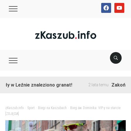
facebook
youtube
 Leźnie znaleziono granat!
Zakończono pr
2 lata temu
zKaszub.info
>
Sport
>
Biegi na Kaszubach
>
Bieg św. Dominika: VIP-y na starcie
[ZDJĘCIA]