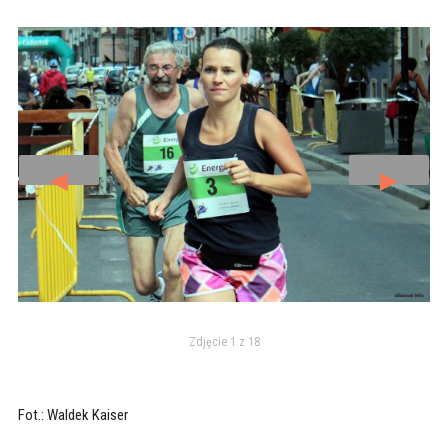
◄
►
Zdjęcie 1 z 18
Fot.: Waldek Kaiser