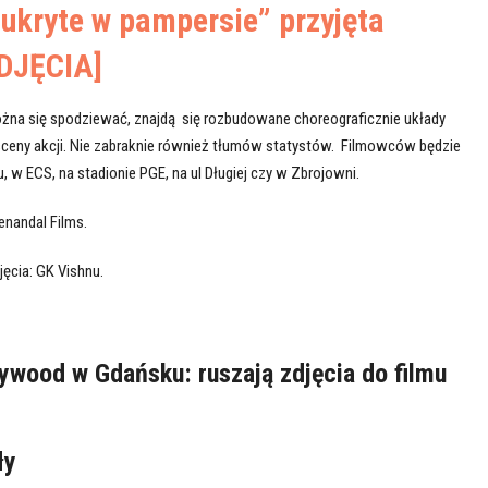
ukryte w pampersie” przyjęta
ZDJĘCIA]
ożna się spodziewać, znajdą się rozbudowane choreograficznie układy
sceny akcji. Nie zabraknie również tłumów statystów. Filmowców będzie
 w ECS, na stadionie PGE, na ul Długiej czy w Zbrojowni.
enandal Films.
jęcia: GK Vishnu.
lywood w Gdańsku: ruszają zdjęcia do filmu
ły