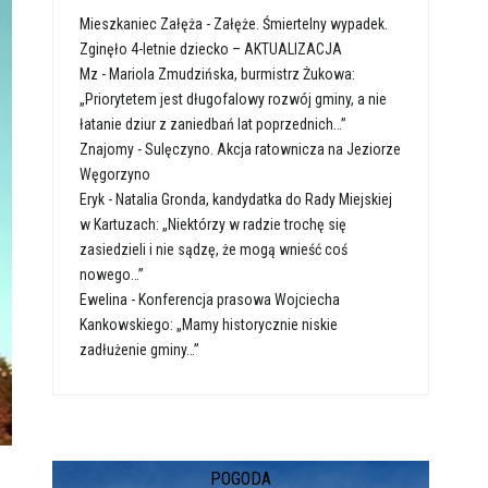
Mieszkaniec Załęża
-
Załęże. Śmiertelny wypadek.
Zginęło 4-letnie dziecko – AKTUALIZACJA
Mz
-
Mariola Zmudzińska, burmistrz Żukowa:
„Priorytetem jest długofalowy rozwój gminy, a nie
łatanie dziur z zaniedbań lat poprzednich…”
Znajomy
-
Sulęczyno. Akcja ratownicza na Jeziorze
Węgorzyno
Eryk
-
Natalia Gronda, kandydatka do Rady Miejskiej
w Kartuzach: „Niektórzy w radzie trochę się
zasiedzieli i nie sądzę, że mogą wnieść coś
nowego…”
Ewelina
-
Konferencja prasowa Wojciecha
Kankowskiego: „Mamy historycznie niskie
zadłużenie gminy…”
POGODA