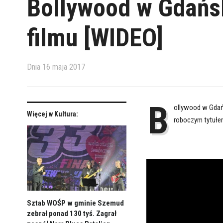
Bollywood w Gdańsk
filmu [WIDEO]
Dnia
16 maja 2017
B
ollywood w Gdańs
Więcej w Kultura:
roboczym tytułem
Sztab WOŚP w gminie Szemud
zebrał ponad 130 tyś. Zagrał