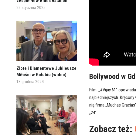
zespół New Blues Batalion
29 stycznia 2025
Złote i Diamentowe Jubileusze
Miłości w Gołubiu (wideo)
Bollywood w Gda
13 grudnia 2024
Film „#Vijay 61” opowiada 
najbiedniejszych. Kręcony
nią firma „Muchas Gracias
„24”.
Zobacz też: