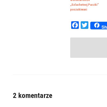
„Szlachetnej Paczki”
poszukiwani
Faceboo
Twitte
Sh
2 komentarze