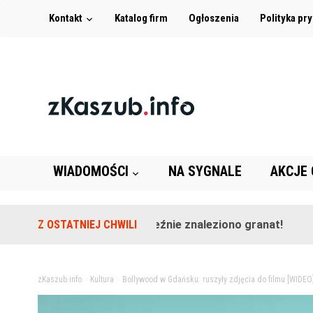
Kontakt
Katalog firm
Ogłoszenia
Polityka pr
WIADOMOŚCI
NA SYGNALE
AKCJE
terenie szkoły w Leźnie znaleziono granat!
Z OSTATNIEJ CHWILI
2 lata temu
zKaszub.info
>
Kultura
>
Bollywood w Gdańsku: ruszyły zdjęcia do filmu [WIDEO