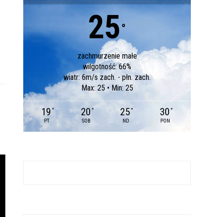
25
°
zachmurzenie małe
wilgotność: 66%
wiatr: 6m/s zach. - płn. zach.
Max: 25 • Min: 25
19
20
25
30
°
°
°
°
PT
SOB
ND
PON