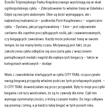
Ścieżki Trójmiejskiego Parku Krajobrazowego wyróżniają się w skali
ogólnopolskiego cyklu. – Zdecydowanie to właśnie trasy w Gdańsku i
Gdyni są naszymi ulubionymi. Obie są dość wymagające, ale i
najbardziej malownicze – podkreśla Piotr Książkiewicz – organizator
cyklu. – Dystans, jaki przygotowaliśmy – 5 km – jest odpowiedni
zarówno dla zupełnie początkujących osób, jak i zaawansowanych,
czy biegających zawodowo. Każdy może pokonać trasę w swoim
tempie, bo nie mamy limitu czasu. Motywacją jest fakt, że po
zakończeniu cyklu odbędzie się uroczysta gala z wręczeniem
pamiątkowych medali i nagród dla najlepszych biegaczy – także w
kategoriach wiekowych – dodaje.
Wielu z zawodników startujących w cyklu CITY TRAIL rozpoczynało
swoją biegową przygodę właśnie podczas tych przełajowych piątek. –
O CITY TRAIL dowiedziałam się przez przypadek. Były to moje początki
biegania i od razu wiedziałam, że są to zawody dla mnie. Cykl ten
wymaga systematyczności, o którą czasami trudno. Do tego odbywa
się jesienią i zimną, a ja bardzo lubię biegać w tych porach roku.