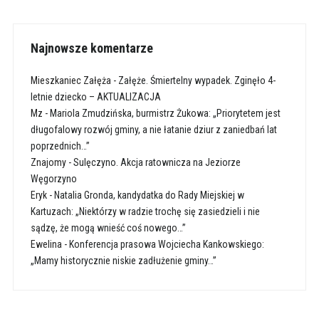
Najnowsze komentarze
Mieszkaniec Załęża
-
Załęże. Śmiertelny wypadek. Zginęło 4-
letnie dziecko – AKTUALIZACJA
Mz
-
Mariola Zmudzińska, burmistrz Żukowa: „Priorytetem jest
długofalowy rozwój gminy, a nie łatanie dziur z zaniedbań lat
poprzednich…”
Znajomy
-
Sulęczyno. Akcja ratownicza na Jeziorze
Węgorzyno
Eryk
-
Natalia Gronda, kandydatka do Rady Miejskiej w
Kartuzach: „Niektórzy w radzie trochę się zasiedzieli i nie
sądzę, że mogą wnieść coś nowego…”
Ewelina
-
Konferencja prasowa Wojciecha Kankowskiego:
„Mamy historycznie niskie zadłużenie gminy…”