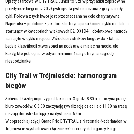
Opłaty startowe w CITY TRAIL Junior to 5 zł w przypadku zapisów na
pojedyncze biegi oraz 20 zł jeśli opłata jest uiszczana z góry za cały
cykl. Połowa z tych kwot jest przeznaczana na cele charytatywne.
Najmłodsi – podobnie – jak dorośli otrzymują na koniec cyklu medale, a
startujący w kategoriach wiekowych D2, D3 i D4 – dodatkowo nagrody
za zajęte w cyklu miejsca. Wśród uczestników biegów do 7 lat nie
będzie klasyfikacji stworzonej na podstawie miejsc na mecie, ale
każdy, kto pobiegnie w edycji minimum 4 razy otrzyma nagrodę
niespodziankę.
City Trail w Trójmieście: harmonogram
biegów
Schemat każdej imprezy jest taki sam. O godz. 8:30 rozpoczyna pracę
biuro zawodów. O 9:30 zaczynają rywalizację dzieci, a o 11:00 na trasę
ruszają dorośli startujący na dystansie 5 km.
W poprzedniej edycji Grand Prix CITY TRAIL z Nationale-Nederlanden w
Trójmieście wystartowało łącznie 669 dorosłych biegaczy. Biegi