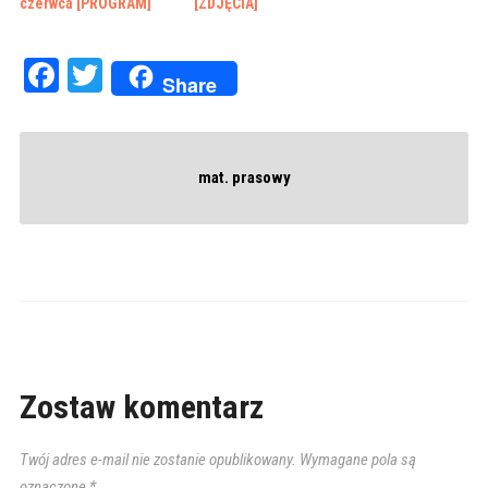
czerwca [PROGRAM]
[ZDJĘCIA]
Facebook
Twitter
Share
mat. prasowy
Zostaw komentarz
Twój adres e-mail nie zostanie opublikowany.
Wymagane pola są
oznaczone
*