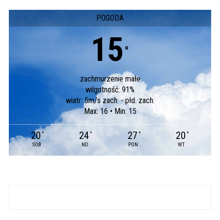
POGODA
15
°
zachmurzenie małe
wilgotność: 91%
wiatr: 5m/s zach. - płd. zach.
Max: 16 • Min: 15
20
24
27
20
°
°
°
°
SOB
ND
PON
WT