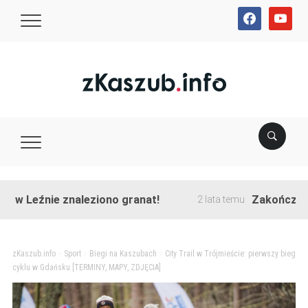
facebook
youtube
źnie znaleziono granat!
Zakończono przeb
2 lata temu
zKaszub.info
>
Sport
>
Biegi na Kaszubach
>
City Trail w Trójmieście: pierwszy bieg
cyklu w Gdańsku [TERMINY, MAPY, ZDJĘCIA]