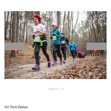
◄
►
Zdjęcie 1 z 9
fot. Piotr Dymus