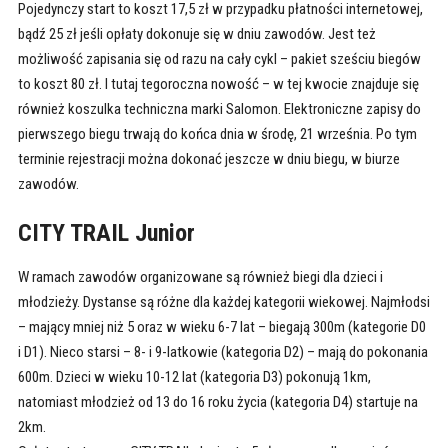
Pojedynczy start to koszt 17,5 zł w przypadku płatności internetowej,
bądź 25 zł jeśli opłaty dokonuje się w dniu zawodów. Jest też
możliwość zapisania się od razu na cały cykl – pakiet sześciu biegów
to koszt 80 zł. I tutaj tegoroczna nowość – w tej kwocie znajduje się
również koszulka techniczna marki Salomon. Elektroniczne zapisy do
pierwszego biegu trwają do końca dnia w środę, 21 września. Po tym
terminie rejestracji można dokonać jeszcze w dniu biegu, w biurze
zawodów.
CITY TRAIL Junior
W ramach zawodów organizowane są również biegi dla dzieci i
młodzieży. Dystanse są różne dla każdej kategorii wiekowej. Najmłodsi
– mający mniej niż 5 oraz w wieku 6-7 lat – biegają 300m (kategorie D0
i D1). Nieco starsi – 8- i 9-latkowie (kategoria D2) – mają do pokonania
600m. Dzieci w wieku 10-12 lat (kategoria D3) pokonują 1km,
natomiast młodzież od 13 do 16 roku życia (kategoria D4) startuje na
2km.