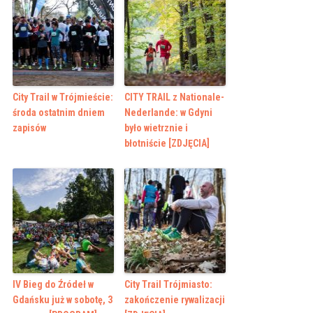
City Trail w Trójmieście:
CITY TRAIL z Nationale-
środa ostatnim dniem
Nederlande: w Gdyni
zapisów
było wietrznie i
błotniście [ZDJĘCIA]
IV Bieg do Źródeł w
City Trail Trójmiasto:
Gdańsku już w sobotę, 3
zakończenie rywalizacji