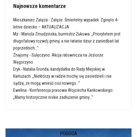
Najnowsze komentarze
Mieszkaniec Załęża
-
Załęże. Śmiertelny wypadek. Zginęło 4-
letnie dziecko – AKTUALIZACJA
Mz
-
Mariola Zmudzińska, burmistrz Żukowa: „Priorytetem jest
długofalowy rozwój gminy, a nie łatanie dziur z zaniedbań lat
poprzednich…”
Znajomy
-
Sulęczyno. Akcja ratownicza na Jeziorze
Węgorzyno
Eryk
-
Natalia Gronda, kandydatka do Rady Miejskiej w
Kartuzach: „Niektórzy w radzie trochę się zasiedzieli i nie
sądzę, że mogą wnieść coś nowego…”
Ewelina
-
Konferencja prasowa Wojciecha Kankowskiego:
„Mamy historycznie niskie zadłużenie gminy…”
POGODA