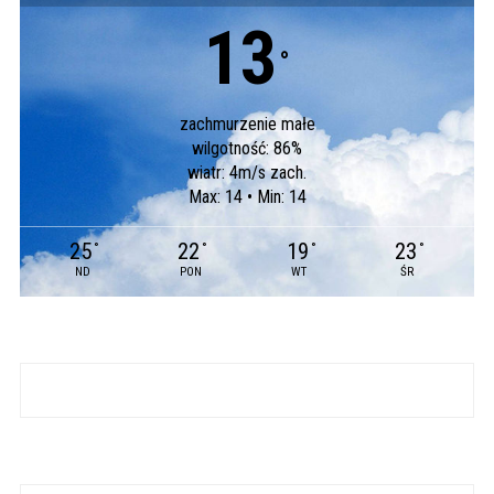
13
°
zachmurzenie małe
wilgotność: 86%
wiatr: 4m/s zach.
Max: 14 • Min: 14
25
22
19
23
°
°
°
°
ND
PON
WT
ŚR