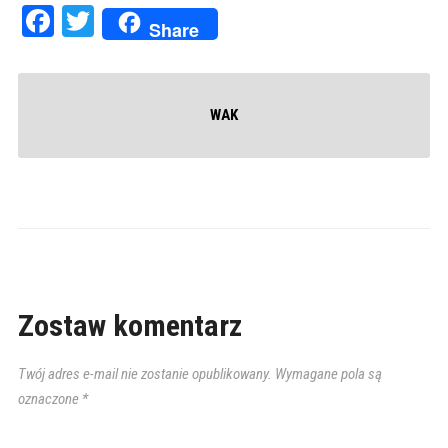
Facebook
Twitter
Share
WAK
Zostaw komentarz
Twój adres e-mail nie zostanie opublikowany.
Wymagane pola są
oznaczone
*