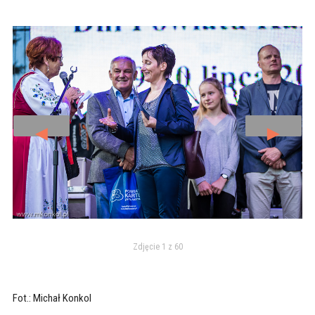
◄
►
Zdjęcie 1 z 60
Fot.: Michał Konkol