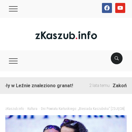
facebook
youtube
 Leźnie znaleziono granat!
Zakończono prz
2 lata temu
zKaszub.info
>
Kultura
>
Dni Powiatu Kartuskiego: „Biesiada Kaszubska” [ZDJĘCIA]