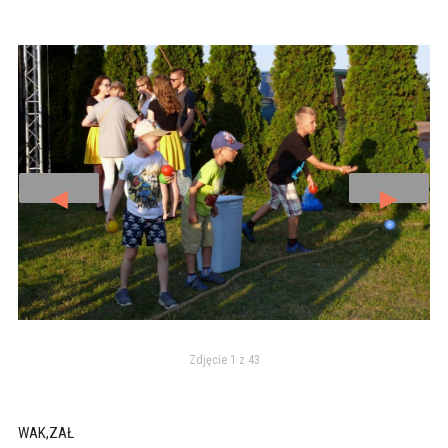
◄
►
Zdjęcie 1 z 43
WAK,ZAŁ