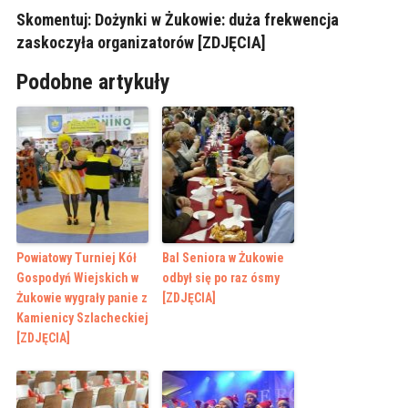
Skomentuj:
Dożynki w Żukowie: duża frekwencja
zaskoczyła organizatorów [ZDJĘCIA]
Podobne artykuły
Powiatowy Turniej Kół
Bal Seniora w Żukowie
Gospodyń Wiejskich w
odbył się po raz ósmy
Żukowie wygrały panie z
[ZDJĘCIA]
Kamienicy Szlacheckiej
[ZDJĘCIA]