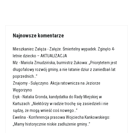
Najnowsze komentarze
Mieszkaniec Załęża
-
Załęże. Śmiertelny wypadek. Zginęło 4-
letnie dziecko – AKTUALIZACJA
Mz
-
Mariola Zmudzińska, burmistrz Żukowa: „Priorytetem jest
długofalowy rozwój gminy, a nie łatanie dziur z zaniedbań lat
poprzednich…”
Znajomy
-
Sulęczyno. Akcja ratownicza na Jeziorze
Węgorzyno
Eryk
-
Natalia Gronda, kandydatka do Rady Miejskiej w
Kartuzach: „Niektórzy w radzie trochę się zasiedzieli i nie
sądzę, że mogą wnieść coś nowego…”
Ewelina
-
Konferencja prasowa Wojciecha Kankowskiego:
„Mamy historycznie niskie zadłużenie gminy…”