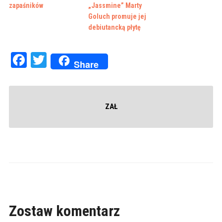
zapaśników
„Jassmine” Marty
Goluch promuje jej
debiutancką płytę
Facebook
Twitter
Share
ZAŁ
Zostaw komentarz