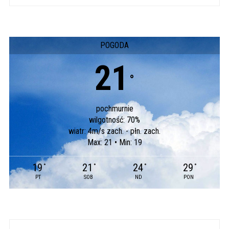
POGODA
21
°
pochmurnie
wilgotność: 70%
wiatr: 4m/s zach. - płn. zach.
Max: 21 • Min: 19
19
21
24
29
°
°
°
°
PT
SOB
ND
PON