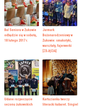
Bal Seniora w Żukowie
Jarmark
odbędzie się w sobotę,
Bożonarodzeniowy w
18 lutego 2017 r.
Żukowie: smakołyki,
warsztaty, fajerwerki
[ZDJĘCIA]
Udane rozpoczęcie
Kartuzianka tworzy
sezonu żukowskich
literacki kabaret. Singiel