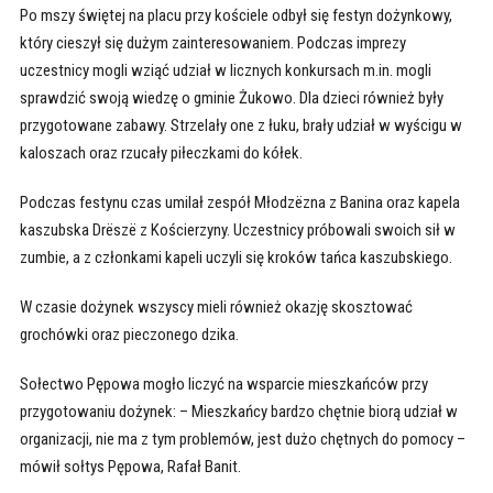
Po mszy świętej na placu przy kościele odbył się festyn dożynkowy,
który cieszył się dużym zainteresowaniem. Podczas imprezy
uczestnicy mogli wziąć udział w licznych konkursach m.in. mogli
sprawdzić swoją wiedzę o gminie Żukowo. Dla dzieci również były
przygotowane zabawy. Strzelały one z łuku, brały udział w wyścigu w
kaloszach oraz rzucały piłeczkami do kółek.
Podczas festynu czas umilał zespół Młodzëzna z Banina oraz kapela
kaszubska Drëszë z Kościerzyny. Uczestnicy próbowali swoich sił w
zumbie, a z członkami kapeli uczyli się kroków tańca kaszubskiego.
W czasie dożynek wszyscy mieli również okazję skosztować
grochówki oraz pieczonego dzika.
Sołectwo Pępowa mogło liczyć na wsparcie mieszkańców przy
przygotowaniu dożynek: – Mieszkańcy bardzo chętnie biorą udział w
organizacji, nie ma z tym problemów, jest dużo chętnych do pomocy –
mówił sołtys Pępowa, Rafał Banit.