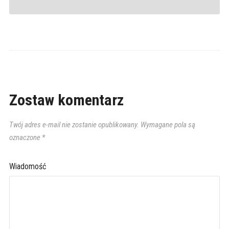
Zostaw komentarz
Twój adres e-mail nie zostanie opublikowany.
Wymagane pola są
oznaczone
*
Wiadomość