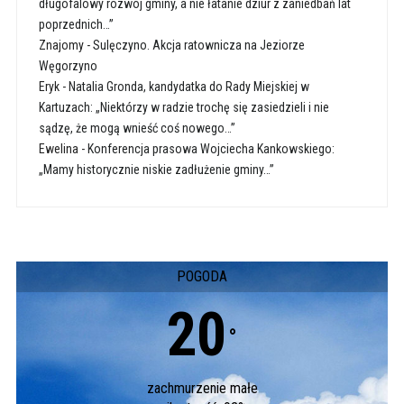
długofalowy rozwój gminy, a nie łatanie dziur z zaniedbań lat
poprzednich…”
Znajomy
-
Sulęczyno. Akcja ratownicza na Jeziorze
Węgorzyno
Eryk
-
Natalia Gronda, kandydatka do Rady Miejskiej w
Kartuzach: „Niektórzy w radzie trochę się zasiedzieli i nie
sądzę, że mogą wnieść coś nowego…”
Ewelina
-
Konferencja prasowa Wojciecha Kankowskiego:
„Mamy historycznie niskie zadłużenie gminy…”
POGODA
20
°
zachmurzenie małe