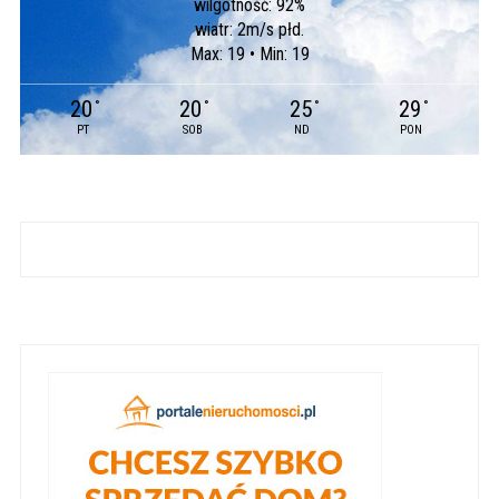
wilgotność: 92%
wiatr: 2m/s płd.
Max: 19 • Min: 19
20
20
25
29
°
°
°
°
PT
SOB
ND
PON