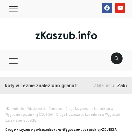
facebook
youtube
koły w Leźnie znaleziono granat!
Zakończon
2 lata temu
zKaszub.info
>
Wiadomości
>
Chmielno
>
Droga krzyżowa po kaszubsku w
Wygodzie Łączyńskiej [ZDJĘCIA]
>
Droga-krzyzowa-po-kaszubsku-w-Wygodzie-
Laczynskiej-ZDJECIA
Droga-krzyzowa-po-kaszubsku-w-Wygodzie-Laczynskiej-ZDJECIA