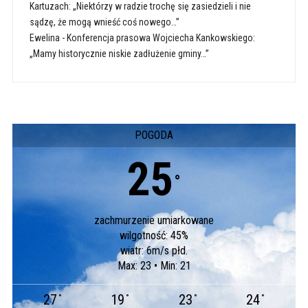
Kartuzach: „Niektórzy w radzie trochę się zasiedzieli i nie
sądzę, że mogą wnieść coś nowego…”
Ewelina
-
Konferencja prasowa Wojciecha Kankowskiego:
„Mamy historycznie niskie zadłużenie gminy…”
POGODA
25
°
zachmurzenie umiarkowane
wilgotność: 45%
wiatr: 6m/s płd.
Max: 23 • Min: 21
27
19
23
24
°
°
°
°