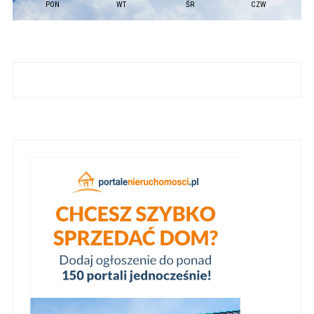
PON
WT
ŚR
CZW