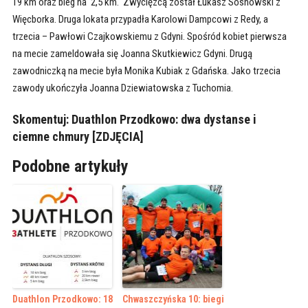
19 km oraz bieg na 2,5 km. Zwycięzcą został Łukasz Sosnowski z
Więcborka. Druga lokata przypadła Karolowi Dampcowi z Redy, a
trzecia – Pawłowi Czajkowskiemu z Gdyni. Spośród kobiet pierwsza
na mecie zameldowała się Joanna Skutkiewicz Gdyni. Drugą
zawodniczką na mecie była Monika Kubiak z Gdańska. Jako trzecia
zawody ukończyła Joanna Dziewiatowska z Tuchomia.
Skomentuj:
Duathlon Przodkowo: dwa dystanse i
ciemne chmury [ZDJĘCIA]
Podobne artykuły
Duathlon Przodkowo: 18
Chwaszczyńska 10: biegi