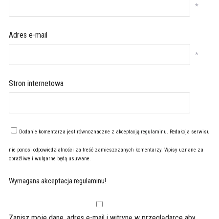
*
Adres e-mail
*
Stron internetowa
Dodanie komentarza jest równoznaczne z akceptacją
regulaminu
. Redakcja serwisu
nie ponosi odpowiedzialności za treść zamieszczanych komentarzy. Wpisy uznane za
obraźliwe i wulgarne będą usuwane.
Wymagana akceptacja regulaminu!
Zapisz moje dane, adres e-mail i witrynę w przeglądarce aby