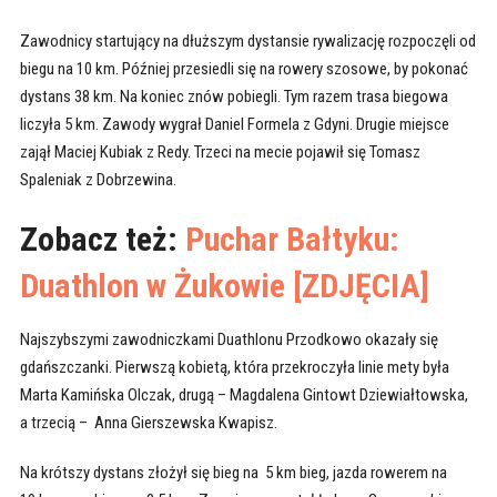
Zawodnicy startujący na dłuższym dystansie rywalizację rozpoczęli od
biegu na 10 km. Później przesiedli się na rowery szosowe, by pokonać
dystans 38 km. Na koniec znów pobiegli. Tym razem trasa biegowa
liczyła 5 km. Zawody wygrał Daniel Formela z Gdyni. Drugie miejsce
zajął Maciej Kubiak z Redy. Trzeci na mecie pojawił się Tomasz
Spaleniak z Dobrzewina.
Zobacz też:
Puchar Bałtyku:
Duathlon w Żukowie [ZDJĘCIA]
Najszybszymi zawodniczkami Duathlonu Przodkowo okazały się
gdańszczanki. Pierwszą kobietą, która przekroczyła linie mety była
Marta Kamińska Olczak, drugą – Magdalena Gintowt Dziewiałtowska,
a trzecią – Anna Gierszewska Kwapisz.
Na krótszy dystans złożył się bieg na 5 km bieg, jazda rowerem na