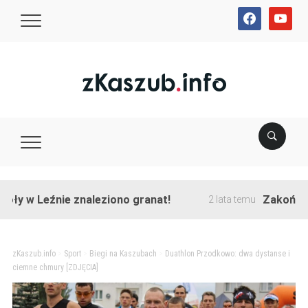
facebook
youtube
 Leźnie znaleziono granat!
Zakończono pr
2 lata temu
zKaszub.info
>
Sport
>
Biegi na Kaszubach
>
Duathlon Przodkowo: dwa dystanse i
ciemne chmury [ZDJĘCIA]