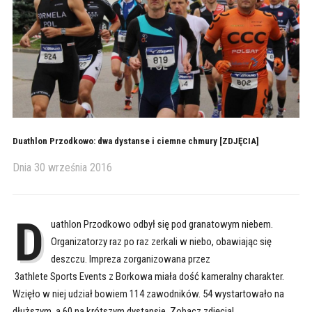
Duathlon Przodkowo: dwa dystanse i ciemne chmury [ZDJĘCIA]
Dnia
30 września 2016
D
uathlon Przodkowo odbył się pod granatowym niebem.
Organizatorzy raz po raz zerkali w niebo, obawiając się
deszczu. Impreza zorganizowana przez
3athlete Sports Events z Borkowa miała dość kameralny charakter.
Wzięło w niej udział bowiem 114 zawodników. 54 wystartowało na
dłuższym, a 60 na krótszym dystansie. Zobacz zdjęcia!