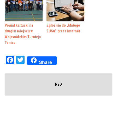
Powiat kartuski na
Zgłoś się do „Małego
drugim miejscu w
ZUSu” przez internet
Wojewódzkim Turnieju
Tenisa
Facebook
Twitter
Share
RED