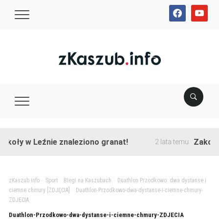
facebook
youtube
koły w Leźnie znaleziono granat!
Zakończon
2 lata temu
zKaszub.info
>
Sport
>
Biegi na Kaszubach
>
Duathlon Przodkowo: dwa dystanse i
ciemne chmury [ZDJĘCIA]
>
Duathlon-Przodkowo-dwa-dystanse-i-ciemne-chmury-
ZDJECIA
Duathlon-Przodkowo-dwa-dystanse-i-ciemne-chmury-ZDJECIA