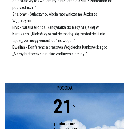
długofalowy rozwój gminy, a nie łatanie dziur z zaniedbań lat
poprzednich…”
Znajomy
-
Sulęczyno. Akcja ratownicza na Jeziorze
Węgorzyno
Eryk
-
Natalia Gronda, kandydatka do Rady Miejskiej w
Kartuzach: „Niektórzy w radzie trochę się zasiedzieli i nie
sądzę, że mogą wnieść coś nowego…”
Ewelina
-
Konferencja prasowa Wojciecha Kankowskiego:
„Mamy historycznie niskie zadłużenie gminy…”
POGODA
21
°
pochmurnie