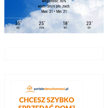
wilgotność: 50%
wiatr: 5m/s płn. zach.
Max: 21 • Min: 21
25
25
18
23
°
°
°
°
ND
PON
WT
ŚR