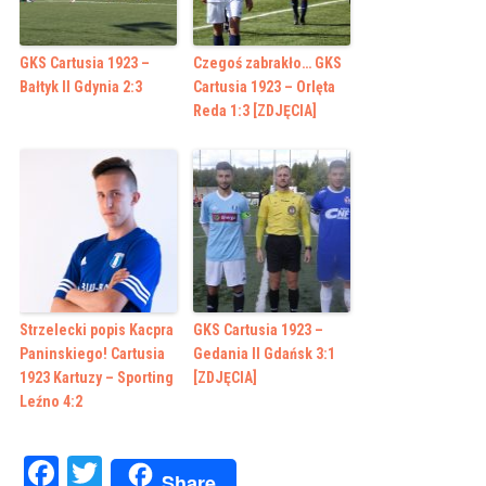
GKS Cartusia 1923 –
Czegoś zabrakło… GKS
Bałtyk II Gdynia 2:3
Cartusia 1923 – Orlęta
Reda 1:3 [ZDJĘCIA]
Strzelecki popis Kacpra
GKS Cartusia 1923 –
Paninskiego! Cartusia
Gedania II Gdańsk 3:1
1923 Kartuzy – Sporting
[ZDJĘCIA]
Leźno 4:2
Facebook
Twitter
Share