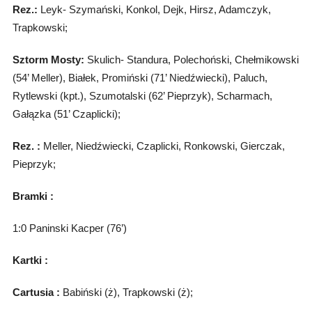
Rez.:
Leyk- Szymański, Konkol, Dejk, Hirsz, Adamczyk,
Trapkowski;
Sztorm Mosty:
Skulich- Standura, Polechoński, Chełmikowski
(54’ Meller), Białek, Promiński (71’ Niedźwiecki), Paluch,
Rytlewski (kpt.), Szumotalski (62’ Pieprzyk), Scharmach,
Gałązka (51’ Czaplicki);
Rez. :
Meller, Niedźwiecki, Czaplicki, Ronkowski, Gierczak,
Pieprzyk;
Bramki :
1:0 Paninski Kacper (76’)
Kartki :
Cartusia :
Babiński (ż), Trapkowski (ż);