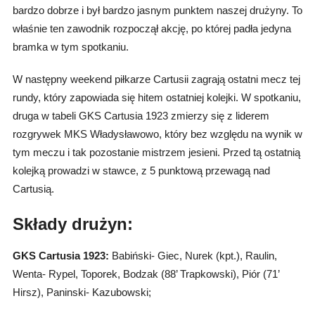
bardzo dobrze i był bardzo jasnym punktem naszej drużyny. To
właśnie ten zawodnik rozpoczął akcję, po której padła jedyna
bramka w tym spotkaniu.
W następny weekend piłkarze Cartusii zagrają ostatni mecz tej
rundy, który zapowiada się hitem ostatniej kolejki. W spotkaniu,
druga w tabeli GKS Cartusia 1923 zmierzy się z liderem
rozgrywek MKS Władysławowo, który bez względu na wynik w
tym meczu i tak pozostanie mistrzem jesieni. Przed tą ostatnią
kolejką prowadzi w stawce, z 5 punktową przewagą nad
Cartusią.
Składy drużyn:
GKS Cartusia 1923:
Babiński- Giec, Nurek (kpt.), Raulin,
Wenta- Rypel, Toporek, Bodzak (88’ Trapkowski), Piór (71’
Hirsz), Paninski- Kazubowski;