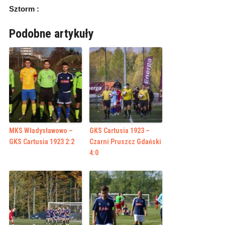
Sztorm :
Podobne artykuły
MKS Władysławowo –
GKS Cartusia 1923 –
GKS Cartusia 1923 2:2
Czarni Pruszcz Gdański
4:0