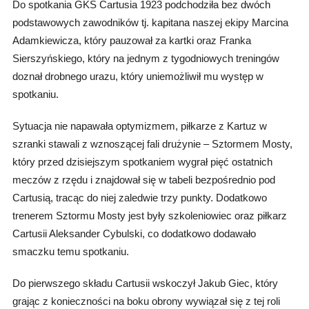
Do spotkania GKS Cartusia 1923 podchodziła bez dwóch
podstawowych zawodników tj. kapitana naszej ekipy Marcina
Adamkiewicza, który pauzował za kartki oraz Franka
Sierszyńskiego, który na jednym z tygodniowych treningów
doznał drobnego urazu, który uniemożliwił mu występ w
spotkaniu.
Sytuacja nie napawała optymizmem, piłkarze z Kartuz w
szranki stawali z wznoszącej fali drużynie – Sztormem Mosty,
który przed dzisiejszym spotkaniem wygrał pięć ostatnich
meczów z rzędu i znajdował się w tabeli bezpośrednio pod
Cartusią, tracąc do niej zaledwie trzy punkty. Dodatkowo
trenerem Sztormu Mosty jest były szkoleniowiec oraz piłkarz
Cartusii Aleksander Cybulski, co dodatkowo dodawało
smaczku temu spotkaniu.
Do pierwszego składu Cartusii wskoczył Jakub Giec, który
grając z konieczności na boku obrony wywiązał się z tej roli