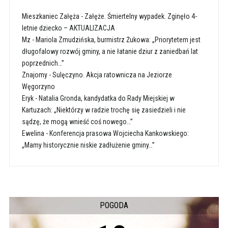
Mieszkaniec Załęża
-
Załęże. Śmiertelny wypadek. Zginęło 4-
letnie dziecko – AKTUALIZACJA
Mz
-
Mariola Zmudzińska, burmistrz Żukowa: „Priorytetem jest
długofalowy rozwój gminy, a nie łatanie dziur z zaniedbań lat
poprzednich…”
Znajomy
-
Sulęczyno. Akcja ratownicza na Jeziorze
Węgorzyno
Eryk
-
Natalia Gronda, kandydatka do Rady Miejskiej w
Kartuzach: „Niektórzy w radzie trochę się zasiedzieli i nie
sądzę, że mogą wnieść coś nowego…”
Ewelina
-
Konferencja prasowa Wojciecha Kankowskiego:
„Mamy historycznie niskie zadłużenie gminy…”
POGODA