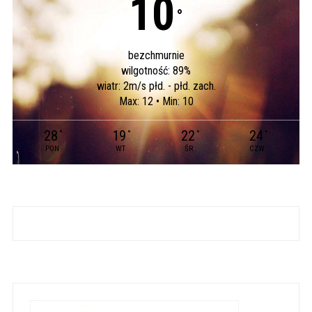
10
°
bezchmurnie
wilgotność: 89%
wiatr: 2m/s płd. - płd. zach.
Max: 12 • Min: 10
28
19
22
24
°
°
°
°
PON
WT
ŚR
CZW