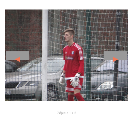
◄
►
Zdjęcie 1 z 5