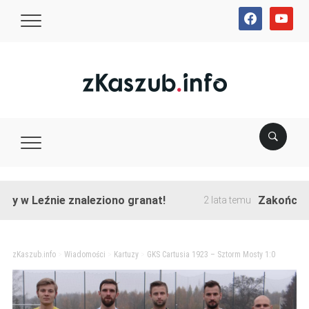
facebook
youtube
eźnie znaleziono granat!
Zakończono przeb
2 lata temu
zKaszub.info
>
Wiadomości
>
Kartuzy
>
GKS Cartusia 1923 – Sztorm Mosty 1:0