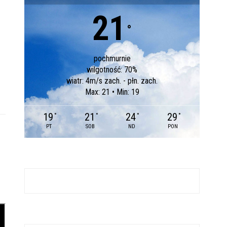
21
°
pochmurnie
wilgotność: 70%
wiatr: 4m/s zach. - płn. zach.
Max: 21 • Min: 19
19
21
24
29
°
°
°
°
PT
SOB
ND
PON