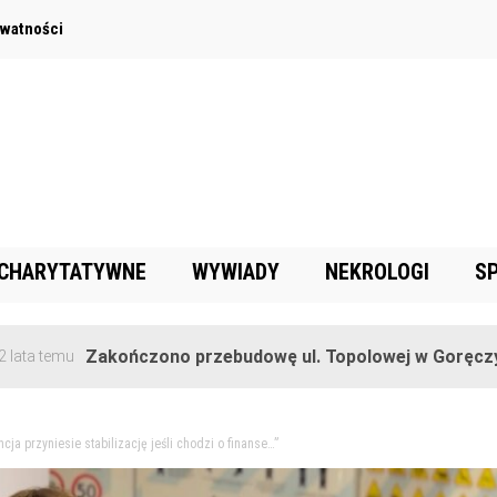
ywatności
 CHARYTATYWNE
WYWIADY
NEKROLOGI
S
Zakończono przebudowę ul. Topolowej w Goręczynie
cja przyniesie stabilizację jeśli chodzi o finanse…”