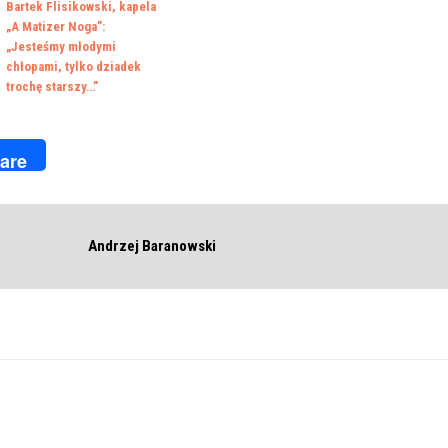
Bartek Flisikowski, kapela
„A Matizer Noga”:
„Jesteśmy młodymi
chłopami, tylko dziadek
trochę starszy…”
k
r
are
Andrzej Baranowski