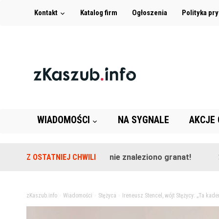
Kontakt
Katalog firm
Ogłoszenia
Polityka pr
WIADOMOŚCI
NA SYGNALE
AKCJE
erenie szkoły w Leźnie znaleziono granat!
Z OSTATNIEJ CHWILI
2 lata temu
zKaszub.info
>
Wiadomości
>
Stężyca
>
Ireneusz Stencel, wójt Stężycy: „Ta kaden