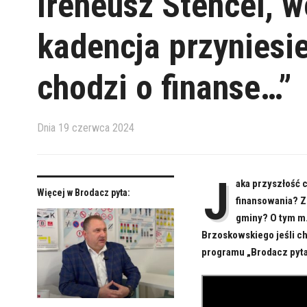
Ireneusz Stencel, w
kadencja przyniesie 
chodzi o finanse…”
Dnia
19 czerwca 2024
J
aka przyszłość 
Więcej w Brodacz pyta:
finansowania? Z
gminy? O tym m.
Brzoskowskiego jeśli c
programu „Brodacz pyta