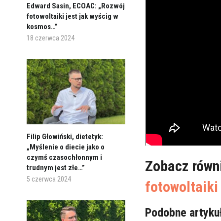
Edward Sasin, ECOAC: „Rozwój
fotowoltaiki jest jak wyścig w
kosmos…”
18 czerwca 2024
Filip Głowiński, dietetyk:
„Myślenie o diecie jako o
czymś czasochłonnym i
Zobacz równ
trudnym jest złe…”
5 czerwca 2024
fotowoltaiki
Podobne artyku