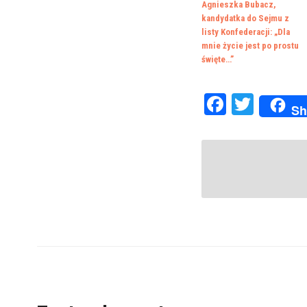
Agnieszka Bubacz,
kandydatka do Sejmu z
listy Konfederacji: „Dla
mnie życie jest po prostu
święte…”
Faceboo
Twitte
Sh