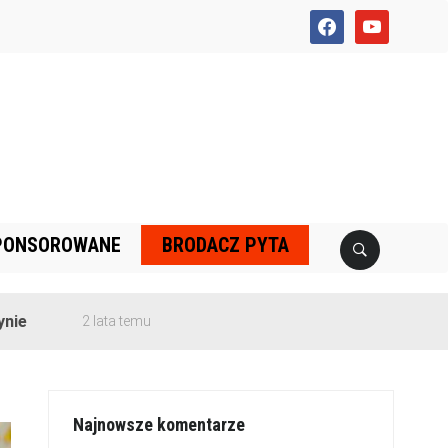
facebook
youtube
PONSOROWANE
BRODACZ PYTA
2 lata temu
Najnowsze komentarze