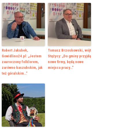
Robert Jakubek,
Tomasz Brzoskowski, wójt
Gowidlino24.pl: „Jestem
Stężycy: „Do gminy przyjdą
zauroczony folklorem,
nowe firmy, będą nowe
zarówno kaszubskim, jak
miejsca pracy…”
też góralskim…”