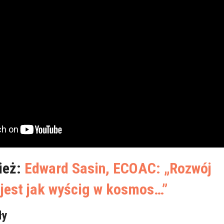
ież:
Edward Sasin, ECOAC: „Rozwój
 jest jak wyścig w kosmos…”
ły