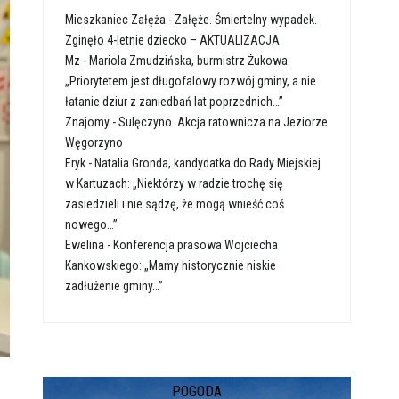
Mieszkaniec Załęża
-
Załęże. Śmiertelny wypadek.
Zginęło 4-letnie dziecko – AKTUALIZACJA
Mz
-
Mariola Zmudzińska, burmistrz Żukowa:
„Priorytetem jest długofalowy rozwój gminy, a nie
łatanie dziur z zaniedbań lat poprzednich…”
Znajomy
-
Sulęczyno. Akcja ratownicza na Jeziorze
Węgorzyno
Eryk
-
Natalia Gronda, kandydatka do Rady Miejskiej
w Kartuzach: „Niektórzy w radzie trochę się
zasiedzieli i nie sądzę, że mogą wnieść coś
nowego…”
Ewelina
-
Konferencja prasowa Wojciecha
Kankowskiego: „Mamy historycznie niskie
zadłużenie gminy…”
POGODA