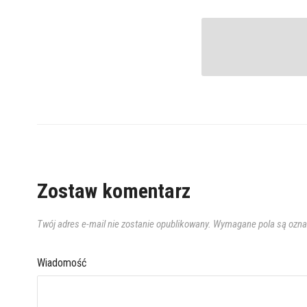
Zostaw komentarz
Twój adres e-mail nie zostanie opublikowany.
Wymagane pola są ozn
Wiadomość