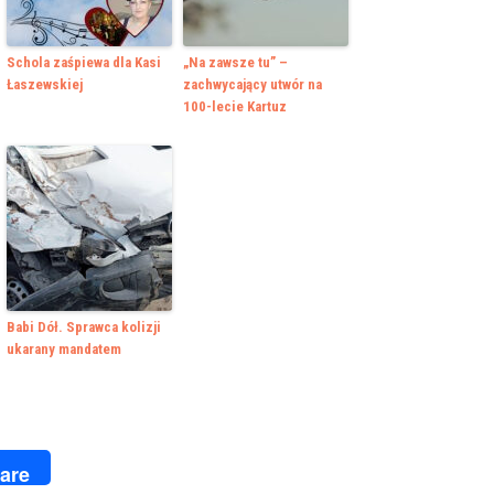
Schola zaśpiewa dla Kasi
„Na zawsze tu” –
Łaszewskiej
zachwycający utwór na
100-lecie Kartuz
Babi Dół. Sprawca kolizji
ukarany mandatem
k
r
are