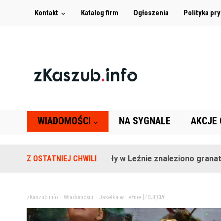
Kontakt
Katalog firm
Ogłoszenia
Polityka pr
WIADOMOŚCI
NA SYGNALE
AKCJE
Na terenie szkoły w Leźnie znaleziono granat!
Z OSTATNIEJ CHWILI
2
zKaszub.info
>
Wiadomości
>
Jasełka w Leźnie [ZDJĘCIA]