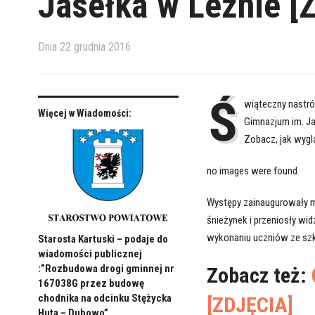
Jasełka w Leźnie [
Dnia
22 grudnia 2016
Ś
wiąteczny nastró
Więcej w Wiadomości:
Gimnazjum im. Ja
Zobacz, jak wyglą
no images were found
Występy zainaugurowały mał
śnieżynek i przeniosły w
wykonaniu uczniów ze szk
Starosta Kartuski – podaje do
wiadomości publicznej
:”Rozbudowa drogi gminnej nr
Zobacz też:
167038G przez budowę
chodnika na odcinku Stężycka
[ZDJĘCIA]
Huta – Dubowo”