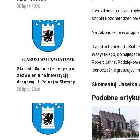
30 lipca 2026
Gwoździem programu były 
szopki Bożonarodzeniowe
Na zakończenie wystąpiła
Dyrektor Pani Beata Biał
wszystkiego, co najlepsze
Robert Jahns. Podziękował
Starosta Kartuski – decyzja o
jednocześnie gratulując im
zezwoleniu na inwestycję
drogową ul. Polnej w Stężycy
Skomentuj:
Jasełka 
28 lipca 2026
Podobne artyku