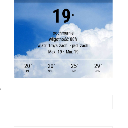
19
°
pochmurnie
wilgotność: 88%
wiatr: 1m/s zach. - płd. zach.
Max: 19 • Min: 19
20
20
25
29
°
°
°
°
PT
SOB
ND
PON
w