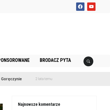
facebook
youtube
PONSOROWANE
BRODACZ PYTA
nie
2 lata temu
Najnowsze komentarze