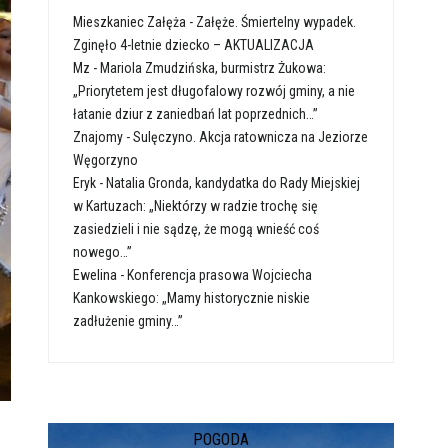
Mieszkaniec Załęża
-
Załęże. Śmiertelny wypadek.
Zginęło 4-letnie dziecko – AKTUALIZACJA
Mz
-
Mariola Zmudzińska, burmistrz Żukowa:
„Priorytetem jest długofalowy rozwój gminy, a nie
łatanie dziur z zaniedbań lat poprzednich…”
Znajomy
-
Sulęczyno. Akcja ratownicza na Jeziorze
Węgorzyno
Eryk
-
Natalia Gronda, kandydatka do Rady Miejskiej
w Kartuzach: „Niektórzy w radzie trochę się
zasiedzieli i nie sądzę, że mogą wnieść coś
nowego…”
Ewelina
-
Konferencja prasowa Wojciecha
Kankowskiego: „Mamy historycznie niskie
zadłużenie gminy…”
POGODA