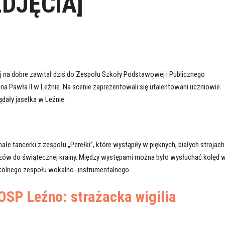
ZDJĘCIA]
j na dobre zawitał dziś do Zespołu Szkoły Podstawowej i Publicznego
na Pawła II w Leźnie. Na scenie zaprezentowali się utalentowani uczniowie.
dały jasełka w Leźnie.
e tancerki z zespołu „Perełki”, które wystąpiły w pięknych, białych strojach
idzów do świątecznej krainy. Między występami można było wysłuchać kolęd 
olnego zespołu wokalno- instrumentalnego.
OSP Leźno: strażacka wigilia