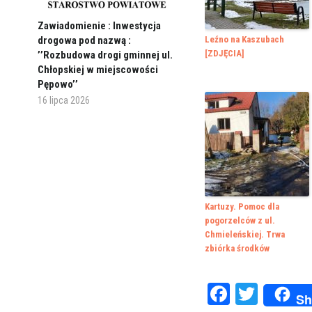
Zawiadomienie : Inwestycja
Leźno na Kaszubach
drogowa pod nazwą :
[ZDJĘCIA]
’’Rozbudowa drogi gminnej ul.
Chłopskiej w miejscowości
Pępowo’’
16 lipca 2026
Kartuzy. Pomoc dla
pogorzelców z ul.
Chmieleńskiej. Trwa
zbiórka środków
Faceboo
Twitte
Sh