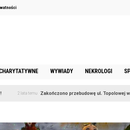
ywatności
 CHARYTATYWNE
WYWIADY
NEKROLOGI
S
Zakończono przebudowę ul. Topolowej w Goręczy
 lata temu