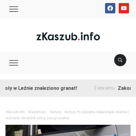
facebook
youtube
w Leźnie znaleziono granat!
Zakończono pr
2 lata temu
zKaszub.info
>
Wiadomości
>
Kartuzy
>
Kartuzy. Po pijanemu dewastował cmentarz
radziecki. Na widok policji zaczął uciekać