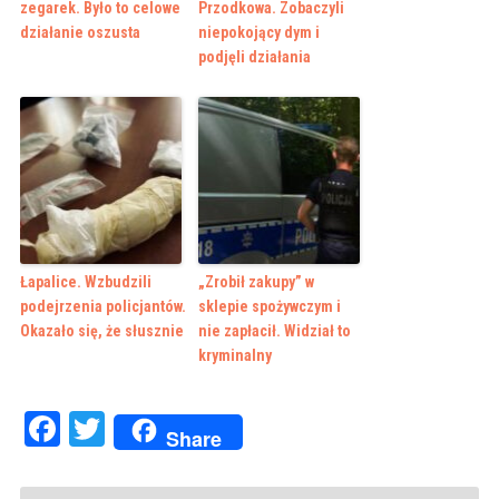
zegarek. Było to celowe
Przodkowa. Zobaczyli
działanie oszusta
niepokojący dym i
podjęli działania
Łapalice. Wzbudzili
„Zrobił zakupy” w
podejrzenia policjantów.
sklepie spożywczym i
Okazało się, że słusznie
nie zapłacił. Widział to
kryminalny
Facebook
Twitter
Share