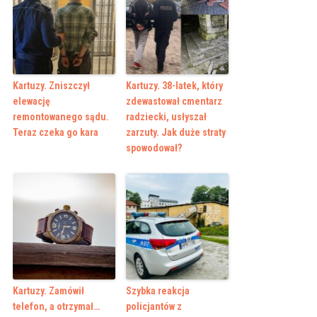
Kartuzy. Zniszczył
Kartuzy. 38-latek, który
elewację
zdewastował cmentarz
remontowanego sądu.
radziecki, usłyszał
Teraz czeka go kara
zarzuty. Jak duże straty
spowodował?
Kartuzy. Zamówił
Szybka reakcja
telefon, a otrzymał…
policjantów z