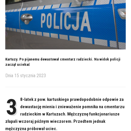
Kartuzy. Po pijanemu dewastował cmentarz radziecki. Na widok policji
zaczął uciekać
Dnia
15 stycznia 2023
3
8-latek z pow. kartuskiego prawdopodobnie odpowie za
dewastację mienia i znieważenie pomnika na cmentarzu
radzieckim w Kartuzach. Mężczyznę funkcjonariusze
złapali wczoraj późnym wieczorem. Przedtem jednak
mężczyzna próbował uciec.