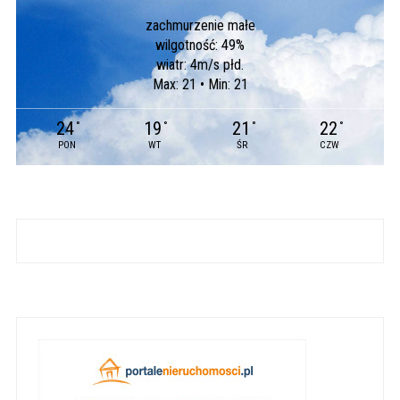
zachmurzenie małe
wilgotność: 49%
wiatr: 4m/s płd.
Max: 21 • Min: 21
24
19
21
22
°
°
°
°
PON
WT
ŚR
CZW