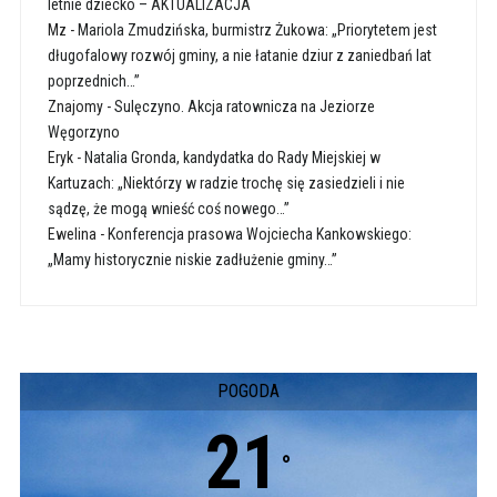
letnie dziecko – AKTUALIZACJA
Mz
-
Mariola Zmudzińska, burmistrz Żukowa: „Priorytetem jest
długofalowy rozwój gminy, a nie łatanie dziur z zaniedbań lat
poprzednich…”
Znajomy
-
Sulęczyno. Akcja ratownicza na Jeziorze
Węgorzyno
Eryk
-
Natalia Gronda, kandydatka do Rady Miejskiej w
Kartuzach: „Niektórzy w radzie trochę się zasiedzieli i nie
sądzę, że mogą wnieść coś nowego…”
Ewelina
-
Konferencja prasowa Wojciecha Kankowskiego:
„Mamy historycznie niskie zadłużenie gminy…”
POGODA
21
°