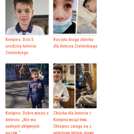
Kiełpino. Dziś 5.
Ruszyła druga zbiórka
urodziny Antosia
dla Antosia Zielińskiego
Zielińskiego
Kiełpino. Dobre wieści o
Zbiórka dla Antosia z
Antosiu. „Nie ma
Kiełpina wciąż trwa.
żadnych aktywnych
Chłopiec zmaga się z
guzów…”
potężnym bólem głowy