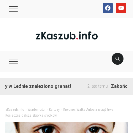
facebook
youtube
Leźnie znaleziono granat!
Zakończono prz
2 lata temu
zKaszub.info
>
Wiadomości
>
Kartuzy
>
Kiełpino. Walka Antosia wciąż trwa.
Konieczna dalsza zbiórka środków