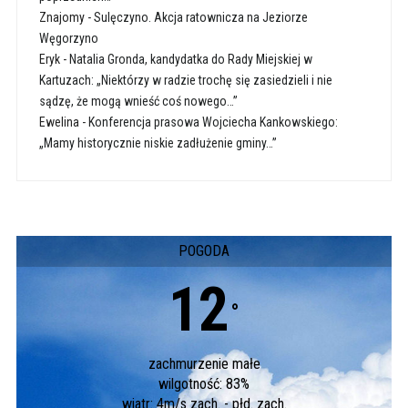
Znajomy
-
Sulęczyno. Akcja ratownicza na Jeziorze
Węgorzyno
Eryk
-
Natalia Gronda, kandydatka do Rady Miejskiej w
Kartuzach: „Niektórzy w radzie trochę się zasiedzieli i nie
sądzę, że mogą wnieść coś nowego…”
Ewelina
-
Konferencja prasowa Wojciecha Kankowskiego:
„Mamy historycznie niskie zadłużenie gminy…”
POGODA
12
°
zachmurzenie małe
wilgotność: 83%
wiatr: 4m/s zach. - płd. zach.