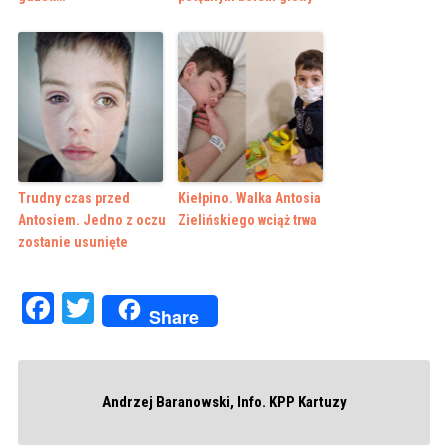
Trudny czas przed
Kiełpino. Walka Antosia
Antosiem. Jedno z oczu
Zielińskiego wciąż trwa
zostanie usunięte
Facebook
Twitter
Share
Andrzej Baranowski, Info. KPP Kartuzy