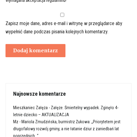
Wymagana akceptacja regulaminu!
Zapisz moje dane, adres e-mail i witrynę w przeglądarce aby
wypełnić dane podczas pisania kolejnych komentarzy.
Najnowsze komentarze
Mieszkaniec Załęża
-
Załęże. Śmiertelny wypadek. Zginęło 4-
letnie dziecko – AKTUALIZACJA
Mz
-
Mariola Zmudzińska, burmistrz Żukowa: „Priorytetem jest
długofalowy rozwój gminy, a nie łatanie dziur z zaniedbań lat
poprzednich…”