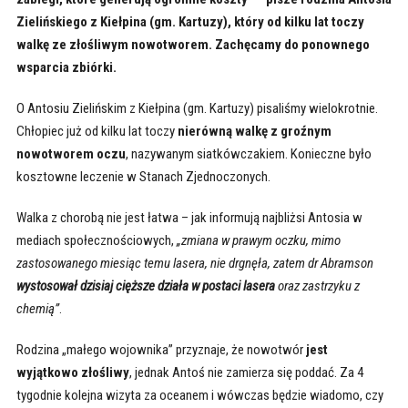
Zielińskiego z Kiełpina (gm. Kartuzy), który od kilku lat toczy
walkę ze złośliwym nowotworem. Zachęcamy do ponownego
wsparcia zbiórki.
O Antosiu Zielińskim z Kiełpina (gm. Kartuzy) pisaliśmy wielokrotnie.
Chłopiec już od kilku lat toczy
nierówną walkę z groźnym
nowotworem oczu
, nazywanym siatkówczakiem. Konieczne było
kosztowne leczenie w Stanach Zjednoczonych.
Walka z chorobą nie jest łatwa – jak informują najbliżsi Antosia w
mediach społecznościowych,
„
zmiana w prawym oczku, mimo
zastosowanego miesiąc temu lasera, nie drgnęła, zatem dr Abramson
wystosował dzisiaj cięższe działa w postaci lasera
oraz zastrzyku z
chemią”
.
Rodzina „małego wojownika” przyznaje, że nowotwór
jest
wyjątkowo złośliwy
, jednak Antoś nie zamierza się poddać. Za 4
tygodnie kolejna wizyta za oceanem i wówczas będzie wiadomo, czy