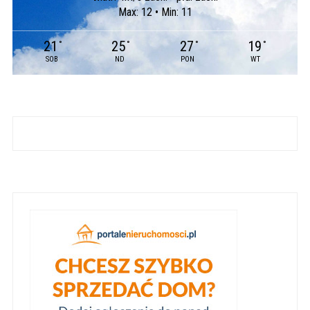
Max: 12 • Min: 11
21
25
27
19
°
°
°
°
SOB
ND
PON
WT