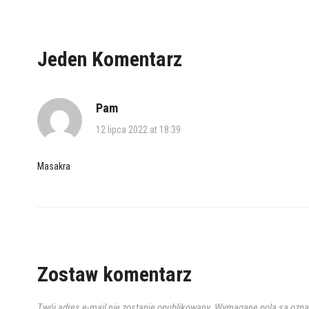
Jeden Komentarz
Pam
12 lipca 2022 at 18:39
Masakra
Zostaw komentarz
Twój adres e-mail nie zostanie opublikowany.
Wymagane pola są ozn