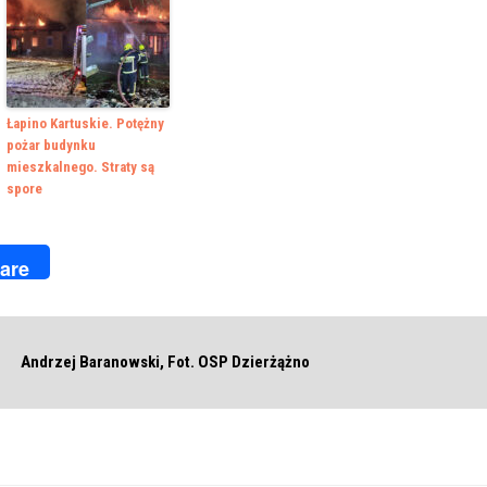
Łapino Kartuskie. Potężny
pożar budynku
mieszkalnego. Straty są
spore
k
r
are
Andrzej Baranowski, Fot. OSP Dzierżążno