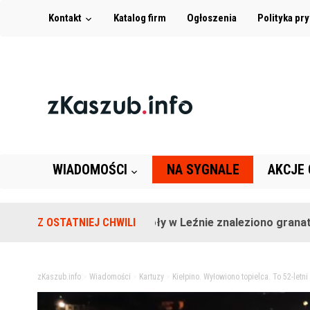
Kontakt
Katalog firm
Ogłoszenia
Polityka pr
WIADOMOŚCI
NA SYGNALE
AKCJE
Na terenie szkoły w Leźnie znaleziono granat!
Z OSTATNIEJ CHWILI
2 l
zKaszub.info
>
Wiadomości
>
Kartuzy
>
Kiełpino. Wyłowiono topielca. To 52-letn