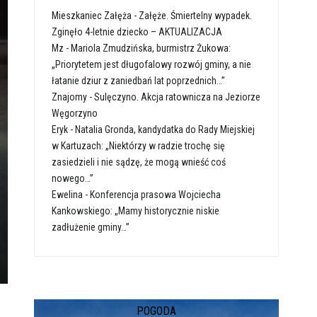
Mieszkaniec Załęża
-
Załęże. Śmiertelny wypadek.
Zginęło 4-letnie dziecko – AKTUALIZACJA
Mz
-
Mariola Zmudzińska, burmistrz Żukowa:
„Priorytetem jest długofalowy rozwój gminy, a nie
łatanie dziur z zaniedbań lat poprzednich…”
Znajomy
-
Sulęczyno. Akcja ratownicza na Jeziorze
Węgorzyno
Eryk
-
Natalia Gronda, kandydatka do Rady Miejskiej
w Kartuzach: „Niektórzy w radzie trochę się
zasiedzieli i nie sądzę, że mogą wnieść coś
nowego…”
Ewelina
-
Konferencja prasowa Wojciecha
Kankowskiego: „Mamy historycznie niskie
zadłużenie gminy…”
POGODA