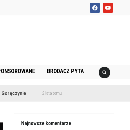
facebook
youtube
PONSOROWANE
BRODACZ PYTA
e
2 lata temu
Najnowsze komentarze