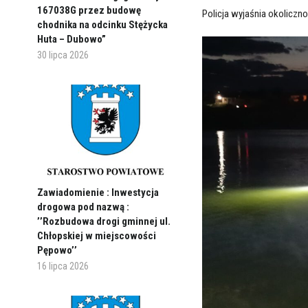
167038G przez budowę
Policja wyjaśnia okoliczno
chodnika na odcinku Stężycka
Huta – Dubowo”
30 lipca 2026
Zawiadomienie : Inwestycja
drogowa pod nazwą :
’’Rozbudowa drogi gminnej ul.
Chłopskiej w miejscowości
Pępowo’’
16 lipca 2026