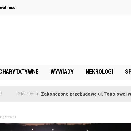
ywatności
 CHARYTATYWNE
WYWIADY
NEKROLOGI
S
Zakończono przebudowę ul. Topolowej w Goręczyni
ata temu
i mężczyzna