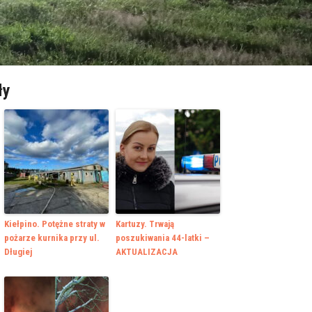
ły
Kiełpino. Potężne straty w
Kartuzy. Trwają
pożarze kurnika przy ul.
poszukiwania 44-latki –
Długiej
AKTUALIZACJA