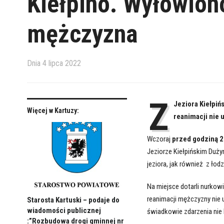
Kiełpino. Wyłowiono
mężczyzna
Dnia
4 lipca 2022
Z
Jeziora Kiełpi
Więcej w Kartuzy:
reanimacji nie 
Wczoraj
przed godziną 2
Jeziorze Kiełpińskim Duży
jeziora, jak również z łodz
Na miejsce dotarli nurkow
reanimacji mężczyzny nie u
Starosta Kartuski – podaje do
wiadomości publicznej
świadkowie zdarzenia nie b
:”Rozbudowa drogi gminnej nr