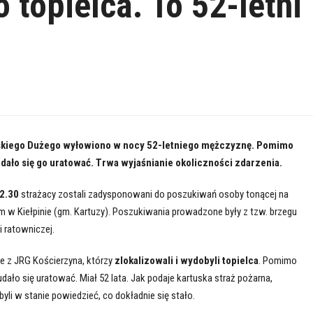
 topielca. To 52-letni
ńskiego Dużego wyłowiono w nocy 52-letniego mężczyznę. Pomimo
udało się go uratować. Trwa wyjaśnianie okoliczności zdarzenia.
2.30
strażacy zostali zadysponowani do poszukiwań osoby tonącej na
m w Kiełpinie (gm. Kartuzy). Poszukiwania prowadzone były z tzw. brzegu
i ratowniczej.
ie z JRG Kościerzyna, którzy
zlokalizowali i wydobyli topielca
. Pomimo
dało się uratować. Miał 52 lata. Jak podaje kartuska straż pożarna,
yli w stanie powiedzieć, co dokładnie się stało.