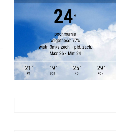
24
°
pochmurnie
wilgotność: 77%
wiatr: 3m/s zach. - płd. zach.
Max: 26 • Min: 24
21
19
25
29
°
°
°
°
PT
SOB
ND
PON