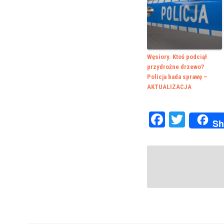
Węsiory. Ktoś podciął
przydrożne drzewo?
Policja bada sprawę –
AKTUALIZACJA
Faceboo
Twitte
Sh