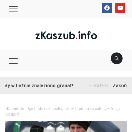
facebook
youtube
 Leźnie znaleziono granat!
Zakończono prz
2 lata temu
zKaszub.info
>
Sport
>
Marsz Niepodległości w Gdyni: nordic walking w śniegu
[ZDJĘCIA]