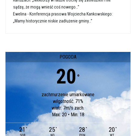
Kartuzach: „Niektórzy w radzie trochę się zasiedzieli i nie
sądzę, że mogą wnieść coś nowego…”
Ewelina
-
Konferencja prasowa Wojciecha Kankowskiego:
„Mamy historycznie niskie zadłużenie gminy…”
POGODA
20
°
zachmurzenie umiarkowane
wilgotność: 71%
wiatr: 7m/s zach.
Max: 20 • Min: 18
21
25
28
20
°
°
°
°
SOB
ND
PON
WT