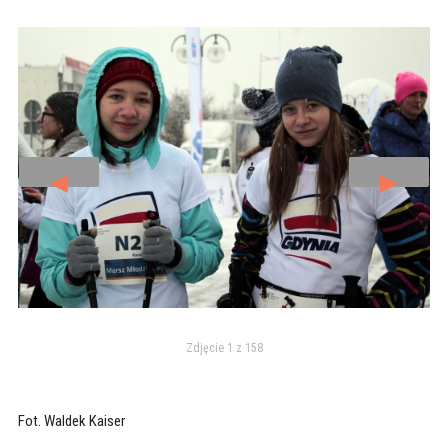
◄
►
Zdjęcie 1 z 158
Fot. Waldek Kaiser