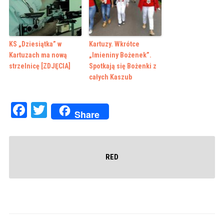
KS „Dziesiątka” w
Kartuzy. Wkrótce
Kartuzach ma nową
„Imieniny Bożenek”.
strzelnicę [ZDJĘCIA]
Spotkają się Bożenki z
całych Kaszub
Facebook
Twitter
Share
RED