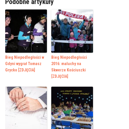
Podobne artykuły
Bieg Niepodległości w
Bieg Niepodległości
Gdyni wygrał Tomasz
2016: maluchy na
Grycko [ZDJĘCIA]
Skwerze Kościuszki
[ZDJĘCIA]