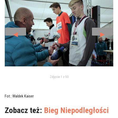
◄
►
Zdjęcie 1 z 50
Fot.: Waldek Kaiser
Zobacz też:
Bieg Niepodległości