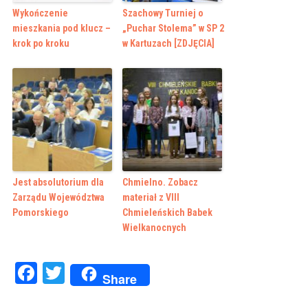
Wykończenie
Szachowy Turniej o
mieszkania pod klucz –
„Puchar Stolema” w SP 2
krok po kroku
w Kartuzach [ZDJĘCIA]
Jest absolutorium dla
Chmielno. Zobacz
Zarządu Województwa
materiał z VIII
Pomorskiego
Chmieleńskich Babek
Wielkanocnych
Facebook
Twitter
Share