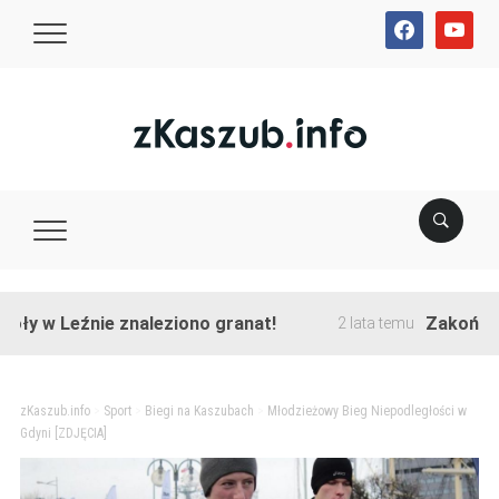
facebook
youtube
 Leźnie znaleziono granat!
Zakończono prz
2 lata temu
zKaszub.info
>
Sport
>
Biegi na Kaszubach
>
Młodzieżowy Bieg Niepodległości w
Gdyni [ZDJĘCIA]