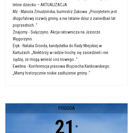
letnie dziecko – AKTUALIZACJA
Mz
-
Mariola Zmudzińska, burmistrz Żukowa: „Priorytetem jest
długofalowy rozwój gminy, a nie łatanie dziur z zaniedbań lat
poprzednich…”
Znajomy
-
Sulęczyno. Akcja ratownicza na Jeziorze
Węgorzyno
Eryk
-
Natalia Gronda, kandydatka do Rady Miejskiej w
Kartuzach: „Niektórzy w radzie trochę się zasiedzieli i nie
sądzę, że mogą wnieść coś nowego…”
Ewelina
-
Konferencja prasowa Wojciecha Kankowskiego:
„Mamy historycznie niskie zadłużenie gminy…”
POGODA
21
°