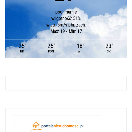
pochmurnie
wilgotność: 51%
wiatr: 5m/s płn. zach.
Max: 19 • Min: 17
25
25
18
23
°
°
°
°
ND
PON
WT
ŚR