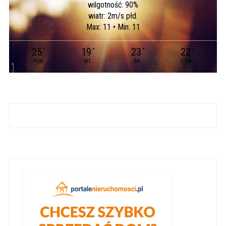
wilgotność: 90%
wiatr: 2m/s płd.
Max: 11 • Min: 11
25
19
23
22
°
°
°
°
PON
WT
ŚR
CZW