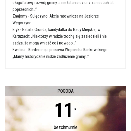
długofalowy rozwój gminy, a nie łatanie dziur z zaniedbań lat
poprzednich…”
Znajomy
-
Sulęczyno. Akcja ratownicza na Jeziorze
Węgorzyno
Eryk
-
Natalia Gronda, kandydatka do Rady Miejskiej w
Kartuzach: „Niektórzy w radzie trochę się zasiedzieli i nie
sądzę, że mogą wnieść coś nowego…”
Ewelina
-
Konferencja prasowa Wojciecha Kankowskiego:
„Mamy historycznie niskie zadłużenie gminy…”
POGODA
11
°
bezchmurnie