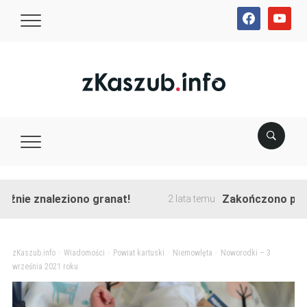
facebook
youtube
ziono granat!
Zakończono przebudowę ul. 
2 lata temu
zKaszub.info
>
Wiadomości
>
Powiat kartuski
>
Niemowlęta
>
Noworodki – 3
września 2021 roku