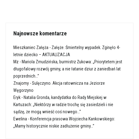
Najnowsze komentarze
Mieszkaniec Załęża
-
Załęże. Śmiertelny wypadek. Zginęło 4-
letnie dziecko – AKTUALIZACJA
Mz
-
Mariola Zmudzińska, burmistrz Żukowa: „Priorytetem jest
długofalowy rozwój gminy, a nie łatanie dziur z zaniedbań lat
poprzednich…”
Znajomy
-
Sulęczyno. Akcja ratownicza na Jeziorze
Węgorzyno
Eryk
-
Natalia Gronda, kandydatka do Rady Miejskiej w
Kartuzach: „Niektórzy w radzie trochę się zasiedzieli i nie
sądzę, że mogą wnieść coś nowego…”
Ewelina
-
Konferencja prasowa Wojciecha Kankowskiego:
„Mamy historycznie niskie zadłużenie gminy…”