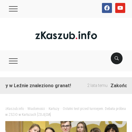
facebook
youtube
eźnie znaleziono granat!
Zakończono przeb
2 lata temu
zKaszub.info
>
Wiadomości
>
Kartuzy
>
Ostatni test przed turniejem. Debata próbna
w ZSZiO w Kartuzach [ZDJĘCIA]