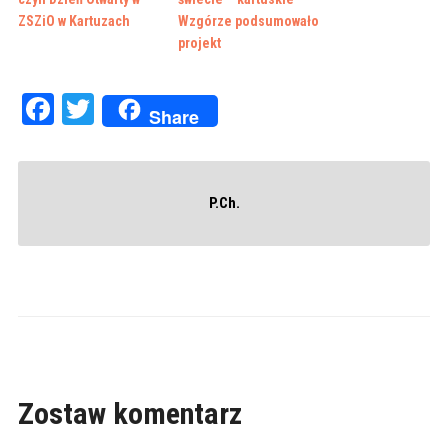
ZSZiO w Kartuzach
Wzgórze podsumowało
projekt
Facebook
Twitter
Share
P.Ch.
Zostaw komentarz