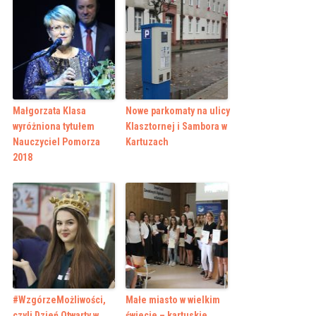
Małgorzata Klasa
Nowe parkomaty na ulicy
wyróżniona tytułem
Klasztornej i Sambora w
Nauczyciel Pomorza
Kartuzach
2018
#WzgórzeMożliwości,
Małe miasto w wielkim
czyli Dzień Otwarty w
świecie – kartuskie