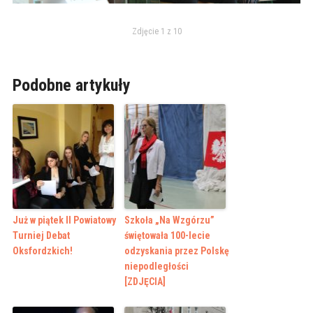
Zdjęcie 1 z 10
Podobne artykuły
Już w piątek II Powiatowy
Szkoła „Na Wzgórzu”
Turniej Debat
świętowała 100-lecie
Oksfordzkich!
odzyskania przez Polskę
niepodległości
[ZDJĘCIA]