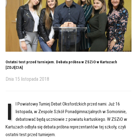
Ostatni test przed turniejem. Debata próbna w ZSZiO w Kartuzach
[ZDJĘCIA]
Dnia
15 listopada 2018
I
I Powiatowy Turniej Debat Oksfordzkich przed nami. Już 16
listopada, w Zespole Szkół Ponadgimnazjalnych w Somoninie,
debatować będą uczniowie z powiatu kartuskiego. W ZSZiO w
Kartuzach odbyła się debata próbna reprezentantów tej szkoły, czyli
ostatni test przed turniejem.