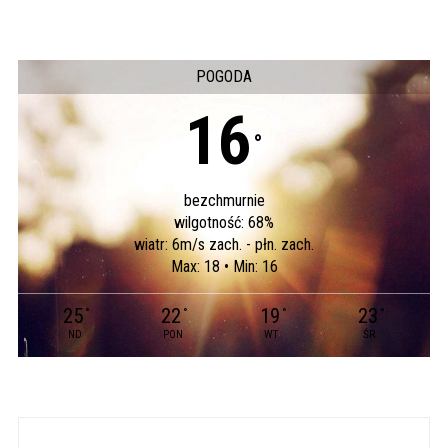
POGODA
16
°
bezchmurnie
wilgotność: 68%
wiatr: 6m/s zach. - płn. zach.
Max: 18 • Min: 16
25
22
19
23
°
°
°
°
ND
PON
WT
ŚR