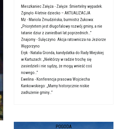
Mieszkaniec Załęża
-
Załęże. Śmiertelny wypadek.
Zginęło 4-letnie dziecko – AKTUALIZACJA
Mz
-
Mariola Zmudzińska, burmistrz Żukowa:
„Priorytetem jest długofalowy rozwój gminy, a nie
łatanie dziur z zaniedbań lat poprzednich…”
Znajomy
-
Sulęczyno. Akcja ratownicza na Jeziorze
Węgorzyno
Eryk
-
Natalia Gronda, kandydatka do Rady Miejskiej
w Kartuzach: „Niektórzy w radzie trochę się
zasiedzieli i nie sądzę, że mogą wnieść coś
nowego…”
Ewelina
-
Konferencja prasowa Wojciecha
Kankowskiego: „Mamy historycznie niskie
zadłużenie gminy…”
POGODA