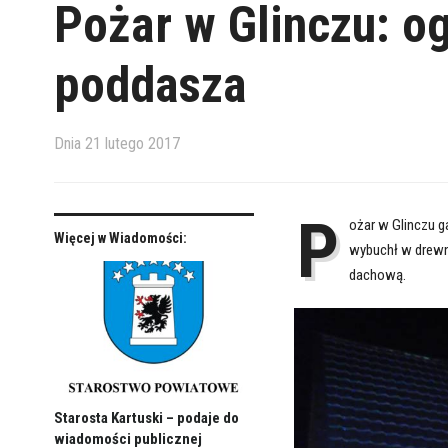
Pożar w Glinczu: o
poddasza
Dnia
21 lutego 2017
P
ożar w Glinczu g
Więcej w Wiadomości:
wybuchł w drewn
dachową.
Starosta Kartuski – podaje do
wiadomości publicznej