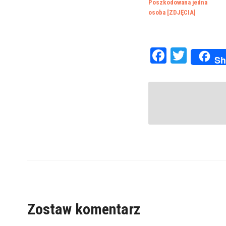
Poszkodowana jedna
osoba [ZDJĘCIA]
Faceboo
Twitte
Sh
Zostaw komentarz