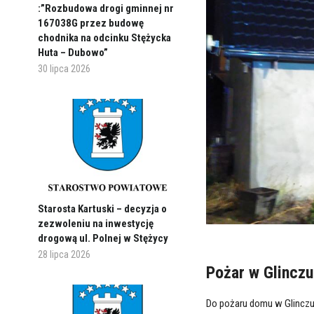
:”Rozbudowa drogi gminnej nr
167038G przez budowę
chodnika na odcinku Stężycka
Huta – Dubowo”
30 lipca 2026
Starosta Kartuski – decyzja o
zezwoleniu na inwestycję
drogową ul. Polnej w Stężycy
28 lipca 2026
Pożar w Glinczu
Do pożaru domu w Glinczu 