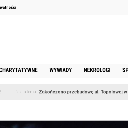
ywatności
 CHARYTATYWNE
WYWIADY
NEKROLOGI
S
Zakończono przebudowę ul. Topolowej w Goręczynie
a temu