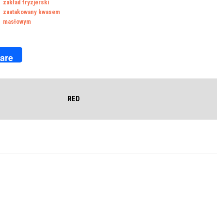
zakład fryzjerski
zaatakowany kwasem
masłowym
k
r
are
RED