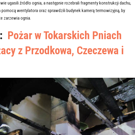
wie ugasili źródło ognia, a następnie rozebrali fragmenty konstrukcji dachu,
a pomocą wentylatora oraz sprawdzili budynek kamerą termowizyjną, by
e zarzewia ognia.
ż:
Pożar w Tokarskich Pniach
ażacy z Przodkowa, Czeczewa i