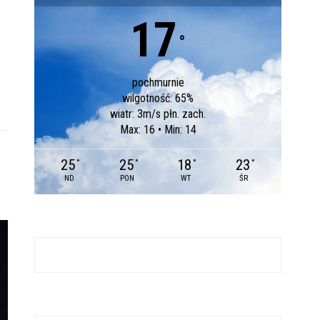
17
°
pochmurnie
wilgotność: 65%
wiatr: 3m/s płn. zach.
Max: 16 • Min: 14
25
25
18
23
°
°
°
°
ND
PON
WT
ŚR