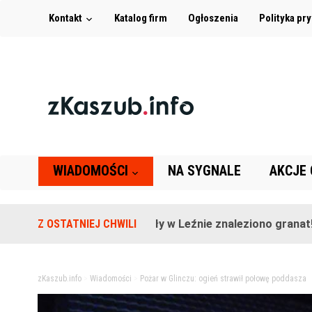
Kontakt
Katalog firm
Ogłoszenia
Polityka pr
WIADOMOŚCI
NA SYGNALE
AKCJE
Na terenie szkoły w Leźnie znaleziono granat!
Z OSTATNIEJ CHWILI
2 lat
zKaszub.info
>
Wiadomości
>
Pożar w Glinczu: ogień strawił połowę poddasza