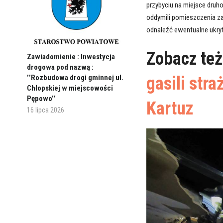
przybyciu na miejsce druho
oddymili pomieszczenia z
odnaleźć ewentualne ukryt
Zobacz te
Zawiadomienie : Inwestycja
drogowa pod nazwą :
gasili str
’’Rozbudowa drogi gminnej ul.
Chłopskiej w miejscowości
Pępowo’’
Kartuz
16 lipca 2026