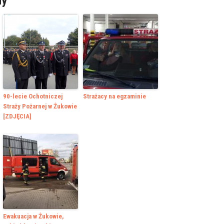
ły
90-lecie Ochotniczej
Strażacy na egzaminie
Straży Pożarnej w Żukowie
[ZDJĘCIA]
Ewakuacja w Żukowie,