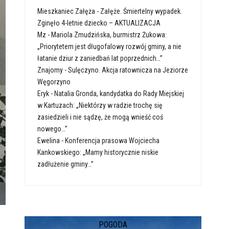
Mieszkaniec Załęża
-
Załęże. Śmiertelny wypadek.
Zginęło 4-letnie dziecko – AKTUALIZACJA
Mz
-
Mariola Zmudzińska, burmistrz Żukowa:
„Priorytetem jest długofalowy rozwój gminy, a nie
łatanie dziur z zaniedbań lat poprzednich…”
Znajomy
-
Sulęczyno. Akcja ratownicza na Jeziorze
Węgorzyno
Eryk
-
Natalia Gronda, kandydatka do Rady Miejskiej
w Kartuzach: „Niektórzy w radzie trochę się
zasiedzieli i nie sądzę, że mogą wnieść coś
nowego…”
Ewelina
-
Konferencja prasowa Wojciecha
Kankowskiego: „Mamy historycznie niskie
zadłużenie gminy…”
POGODA