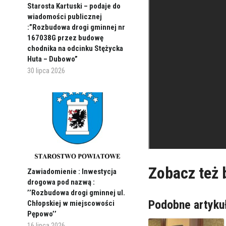
Starosta Kartuski – podaje do
wiadomości publicznej
:”Rozbudowa drogi gminnej nr
167038G przez budowę
chodnika na odcinku Stężycka
Huta – Dubowo”
30 lipca 2026
Zobacz też
Zawiadomienie : Inwestycja
drogowa pod nazwą :
’’Rozbudowa drogi gminnej ul.
Podobne artyku
Chłopskiej w miejscowości
Pępowo’’
16 lipca 2026