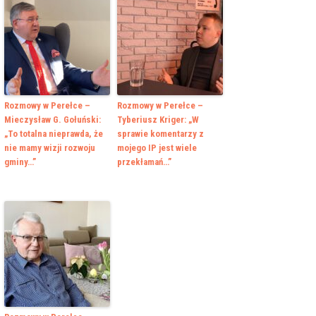
Rozmowy w Perełce –
Rozmowy w Perełce –
Mieczysław G. Gołuński:
Tyberiusz Kriger: „W
„To totalna nieprawda, że
sprawie komentarzy z
nie mamy wizji rozwoju
mojego IP jest wiele
gminy…”
przekłamań…”