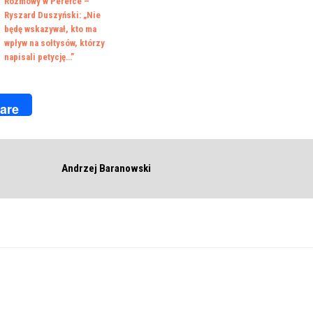
Rozmowy w Perełce –
Ryszard Duszyński: „Nie
będę wskazywał, kto ma
wpływ na sołtysów, którzy
napisali petycję…”
k
r
are
Andrzej Baranowski