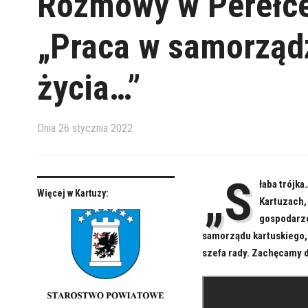
Rozmowy w Perełce
„Praca w samorządz
życia…”
Dnia
26 stycznia 2022
„S
łaba trójk
Więcej w Kartuzy:
Kartuzach,
gospodarzo
samorządu kartuskiego, 
szefa rady. Zachęcamy 