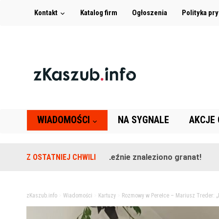
Kontakt
Katalog firm
Ogłoszenia
Polityka pr
WIADOMOŚCI
NA SYGNALE
AKCJE
Na terenie szkoły w Leźnie znaleziono granat!
Z OSTATNIEJ CHWILI
2 lata
zKaszub.info
>
Wiadomości
>
Kartuzy
>
Rozmowy w Perełce – Mariusz Treder: „P