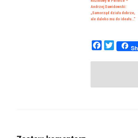
Rozmowy w Perełce –
Andrzej Dawidowski:
„Samorząd działa dobrze,
ale daleko mu do ideału…”
Faceboo
Twitte
Sh