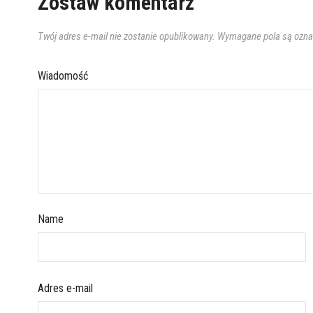
Zostaw komentarz
Twój adres e-mail nie zostanie opublikowany.
Wymagane pola są ozn
Wiadomość
Name
Adres e-mail