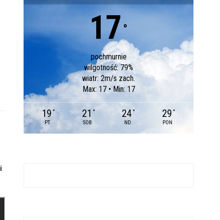
17
°
pochmurnie
wilgotność: 79%
wiatr: 2m/s zach.
Max: 17 • Min: 17
19
21
24
29
°
°
°
°
PT
SOB
ND
PON
i