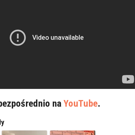
 bezpośrednio na
YouTube
.
ły