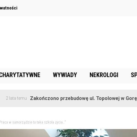
ywatności
 CHARYTATYWNE
WYWIADY
NEKROLOGI
S
Zakończono przebudowę ul. Topolowej w Goręczynie
 temu
raca w samorządzie to taka szkoła życia…”