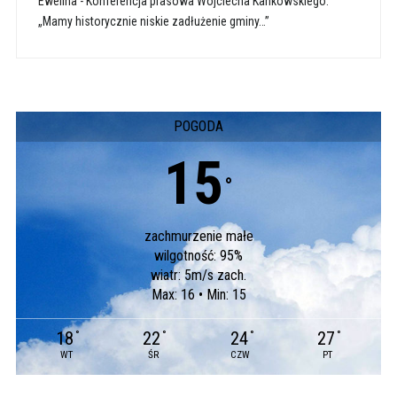
Ewelina
-
Konferencja prasowa Wojciecha Kankowskiego:
„Mamy historycznie niskie zadłużenie gminy…”
POGODA
15
°
zachmurzenie małe
wilgotność: 95%
wiatr: 5m/s zach.
Max: 16 • Min: 15
18
22
24
27
°
°
°
°
WT
ŚR
CZW
PT