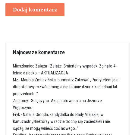
Najnowsze komentarze
Mieszkaniec Załęża
-
Załęże. Śmiertelny wypadek. Zginęło 4-
letnie dziecko – AKTUALIZACJA
Mz
-
Mariola Zmudzińska, burmistrz Żukowa: „Priorytetem jest
długofalowy rozwój gminy, a nie łatanie dziur z zaniedbań lat
poprzednich…”
Znajomy
-
Sulęczyno. Akcja ratownicza na Jeziorze
Węgorzyno
Eryk
-
Natalia Gronda, kandydatka do Rady Miejskiej w
Kartuzach: „Niektórzy w radzie trochę się zasiedzieli i nie
sądzę, że mogą wnieść coś nowego…”