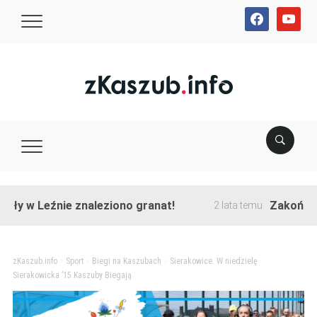
facebook
youtube
Leźnie znaleziono granat!
Zakończono prze
2 lata temu
zKaszub.info
>
Sport
>
Biegi na Kaszubach
>
Sierakowice. W niedzielę
Sierakowicka ’15 Kaszuby Biegają