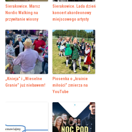
Sierakowice. Marsz
Sierakowice. Lada dzień
Nordic Walking na
koncert akordeonowy
przywitanie wiosny
miejscowego artysty
„Knieja” i „Wieselne
Piosenka o „krainie
Granie” już niebawem!
miłości” zmierza na
YouTube