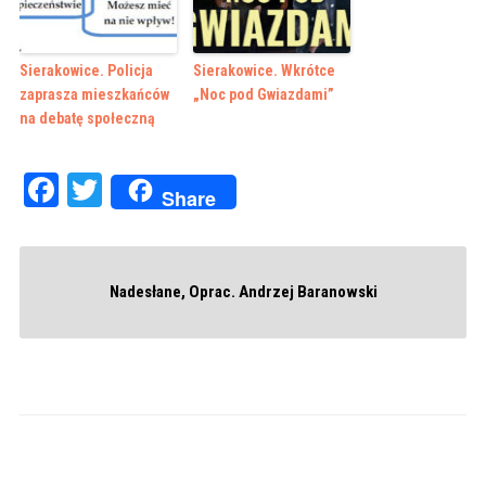
Sierakowice. Policja
Sierakowice. Wkrótce
zaprasza mieszkańców
„Noc pod Gwiazdami”
na debatę społeczną
Facebook
Twitter
Share
Nadesłane, Oprac. Andrzej Baranowski