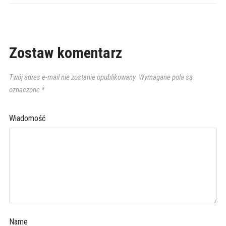
Zostaw komentarz
Twój adres e-mail nie zostanie opublikowany.
Wymagane pola są
oznaczone
*
Wiadomość
Name