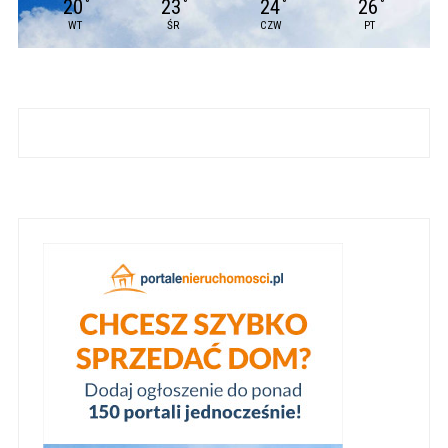
20
23
24
26
°
°
°
°
WT
ŚR
CZW
PT