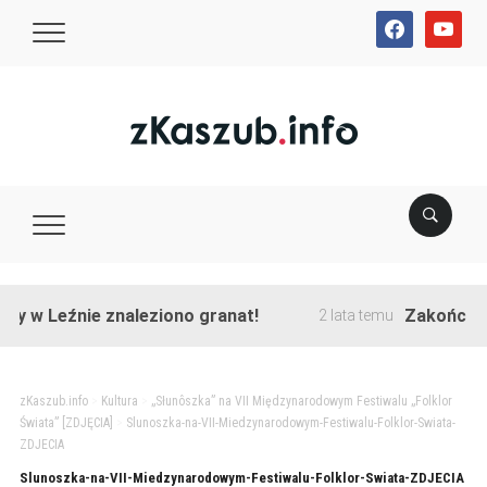
facebook
youtube
 w Leźnie znaleziono granat!
Zakończono 
2 lata temu
zKaszub.info
>
Kultura
>
„Słunôszka” na VII Międzynarodowym Festiwalu „Folklor
Świata” [ZDJĘCIA]
>
Slunoszka-na-VII-Miedzynarodowym-Festiwalu-Folklor-Swiata-
ZDJECIA
Slunoszka-na-VII-Miedzynarodowym-Festiwalu-Folklor-Swiata-ZDJECIA