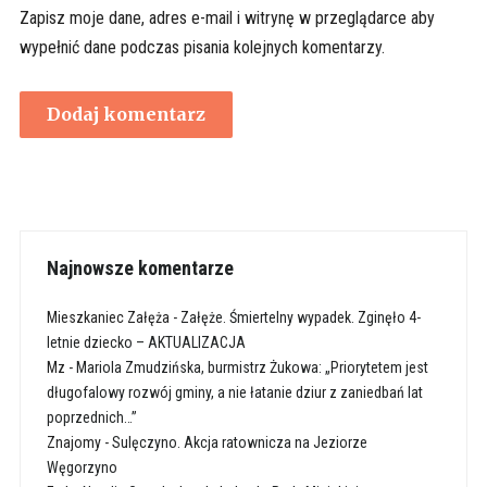
Zapisz moje dane, adres e-mail i witrynę w przeglądarce aby
wypełnić dane podczas pisania kolejnych komentarzy.
Najnowsze komentarze
Mieszkaniec Załęża
-
Załęże. Śmiertelny wypadek. Zginęło 4-
letnie dziecko – AKTUALIZACJA
Mz
-
Mariola Zmudzińska, burmistrz Żukowa: „Priorytetem jest
długofalowy rozwój gminy, a nie łatanie dziur z zaniedbań lat
poprzednich…”
Znajomy
-
Sulęczyno. Akcja ratownicza na Jeziorze
Węgorzyno