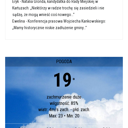
Eryk
-
Natalia Gronda, kandydatka do Rady Miejskiej w
Kartuzach: „Niektórzy w radzie trochę się zasiedzieli i nie
sądzę, że mogą wnieść coś nowego…”
Ewelina
-
Konferencja prasowa Wojciecha Kankowskiego:
„Mamy historycznie niskie zadłużenie gminy…”
POGODA
19
°
zachmurzenie duże
wilgotność: 85%
wiatr: 4m/s zach. - płd. zach.
Max: 23 • Min: 20