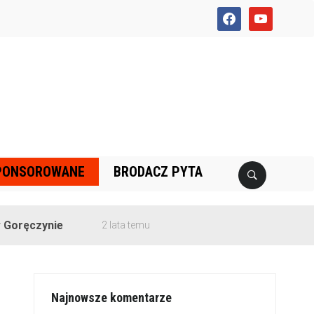
facebook
youtube
PONSOROWANE
BRODACZ PYTA
ynie
2 lata temu
Najnowsze komentarze