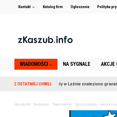
Kontakt
Katalog firm
Ogłoszenia
Polityka pr
WIADOMOŚCI
NA SYGNALE
AKCJE
Na terenie szkoły w Leźnie znaleziono granat!
Z OSTATNIEJ CHWILI
zKaszub.info
>
Wiadomości
>
Powiat kartuski
>
Starosta Kartuski – decyzja o z