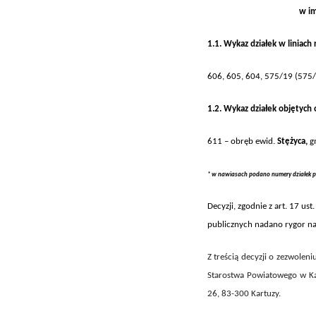
w im
1.
1.
Wykaz działek w liniach
606, 605, 604, 575/19 (575/
1.2.
Wykaz działek objętyc
611
– obręb ewi
d.
Stężyca
,
g
* w nawiasach podano numery działek p
Decyzji, zgodnie z art. 17 ust
publicznych
nadano rygor na
Z treścią decyzji o zezwolen
Starostwa Powiatowego w Kart
26, 83-300 Kartuzy.