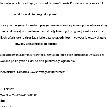
 do Wojewody Pomorskiego, za pośrednictwem Starosty Kartuskiego w terminie 14 dn
od dnia jej skutecznego doręczenia.
ustawy o szczególnych zasadach przygotowania i realizacji inwestycji w zakresie dróg
trony od decyzji o zezwoleniu na realizację inwestycji drogowej zawiera zarzuty
zji, określa istotę i zakres żądania będącego przedmiotem odwołania oraz wskazuje
dowody uzasadniające to żądanie.
su postępowania administracyjnego, zawiadomienie bądź doręczenie uważa się za
okonane po upływie 14 dni od dnia publicznego ogłoszenia.
udownictwa Starostwa Powiatowego w Kartuzach:
300 Kartuzy
ctwo@kartuskipowiat.com.pl
ędu
:
0 do 16:00