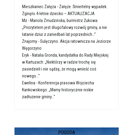
Mieszkaniec Załęża
-
Załęże. Śmiertelny wypadek.
Zginęło 4-letnie dziecko – AKTUALIZACJA
Mz
-
Mariola Zmudzińska, burmistrz Żukowa:
„Priorytetem jest długofalowy rozwój gminy, a nie
łatanie dziur z zaniedbań lat poprzednich…”
Znajomy
-
Sulęczyno. Akcja ratownicza na Jeziorze
Węgorzyno
Eryk
-
Natalia Gronda, kandydatka do Rady Miejskiej
w Kartuzach: „Niektórzy w radzie trochę się
zasiedzieli i nie sądzę, że mogą wnieść coś
nowego…”
Ewelina
-
Konferencja prasowa Wojciecha
Kankowskiego: „Mamy historycznie niskie
zadłużenie gminy…”
POGODA