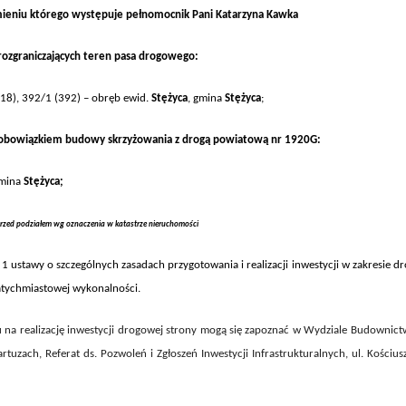
ieniu którego występuje pełnomocnik Pan
i Katarzyna Kawka
 rozgraniczających teren pasa drogowego:
18), 392/1 (392)
– obręb ewi
d.
Stężyca
,
gmina
Stężyca
;
h obowiązkiem
budow
y
skrzyżowania z drogą powiatową
nr 1920G:
mina
Stężyca
;
rzed podziałem wg oznaczenia w katastrze nieruchomości
. 1
ustawy o szczególnych zasadach przygotowania i realizacji inwestycji w zakresie d
tychmiastowej wykonalności.
iu na realizację inwestycji drogowej strony mogą się zapoznać w Wydziale Budownict
uzach, Referat ds. Pozwoleń i Zgłoszeń Inwestycji Infrastrukturalnych, ul. Kościus