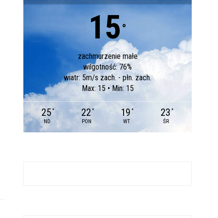
15
°
zachmurzenie małe
wilgotność: 76%
wiatr: 5m/s zach. - płn. zach.
Max: 15 • Min: 15
25
22
19
23
°
°
°
°
ND
PON
WT
ŚR