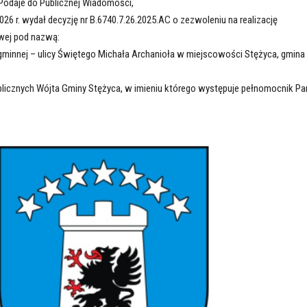
 Podaje do Publicznej Wiadomości,
026 r. wydał decyzję nr B.6740.7.26.2025.AC o zezwoleniu na realizację
wej pod nazwą:
 gminnej – ulicy Świętego Michała Archanioła w miejscowości Stężyca, gmina
blicznych Wójta Gminy Stężyca, w imieniu którego występuje pełnomocnik Pa