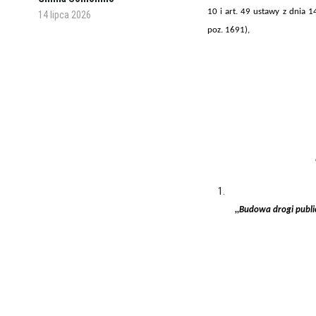
10 i art. 49 ustawy z dnia 
14 lipca 2026
poz. 1691),
,,
Budowa drogi public