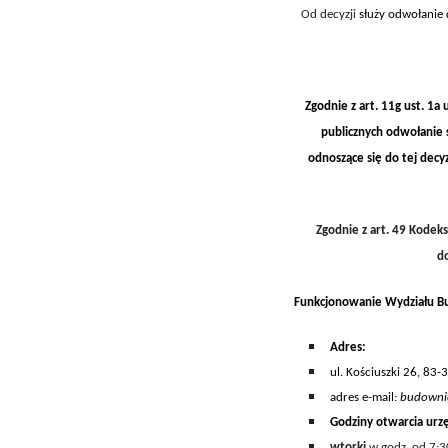
Od decyzji
służy odwołanie
Zgodnie z art. 11g ust. 1a
publicznych
o
dwołanie s
odnoszące się do tej decy
Zgodnie z art. 49 Kodek
d
Funkcjonowanie Wydziału B
A
dres:
ul. Kościuszki 26, 83-
adres e-mail:
budowni
Godziny otwarcia
urz
wtorki
w godz. od 7:3