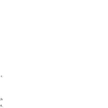
 r.
ch
rt.