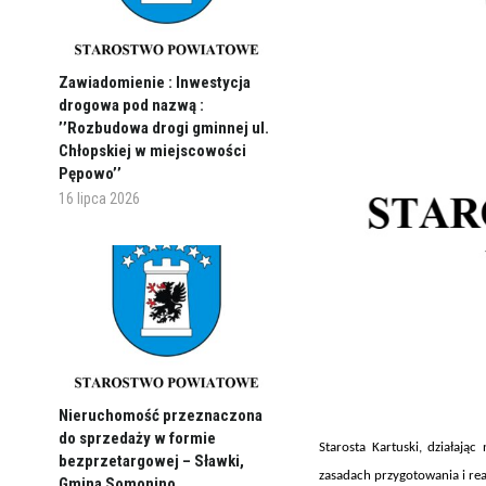
Zawiadomienie : Inwestycja
drogowa pod nazwą :
’’Rozbudowa drogi gminnej ul.
Chłopskiej w miejscowości
Pępowo’’
16 lipca 2026
Nieruchomość przeznaczona
do sprzedaży w formie
Starosta Kartuski, działają
bezprzetargowej – Sławki,
zasadach przygotowania i real
Gmina Somonino