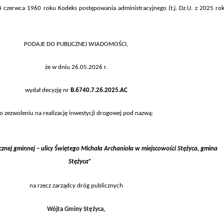
14 czerwca 1960 roku Kodeks postępowania administracyjnego (t.j. Dz.U. z 2025 rok
PODAJE DO PUBLICZNEJ WIADOMOŚCI,
że w dniu
26.05
.2026
r.
wydał decyzję nr
B.6740.
7.
26
.2025
.
AC
o zezwoleniu na realizację inwestycji drogowej pod nazwą:
znej gminnej – ulicy Świętego Michała Archanioła w miejscowości Stężyca, gmina
Stężyca
”
na rzecz zarządcy dróg publicznych
Wójta Gminy Stężyca
,