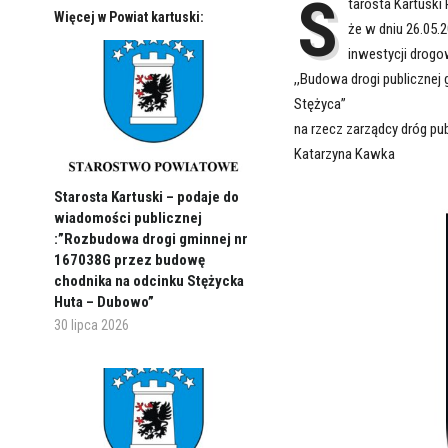
S
tarosta Kartuski
Więcej w Powiat kartuski:
że w dniu 26.05.2
inwestycji drogo
,,Budowa drogi publicznej
Stężyca”
na rzecz zarządcy dróg pu
Katarzyna Kawka
Starosta Kartuski – podaje do
wiadomości publicznej
:”Rozbudowa drogi gminnej nr
167038G przez budowę
chodnika na odcinku Stężycka
Huta – Dubowo”
30 lipca 2026