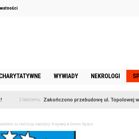
ywatności
 CHARYTATYWNE
WYWIADY
NEKROLOGI
S
Zakończono przebudowę ul. Topolowej w Goręcz
2 lata temu
ezwoleniu na realizację inwestycji drogowej w Gminie Stężyca