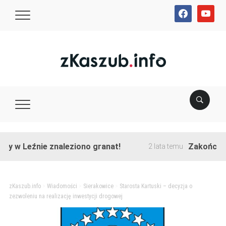
facebook
youtube
Leźnie znaleziono granat!
Zakończono prz
2 lata temu
zKaszub.info
>
Wiadomości
>
Sierakowice
>
Starosta Kartuski – decyzja o
zezwoleniu na realizację inwestycji drogowej