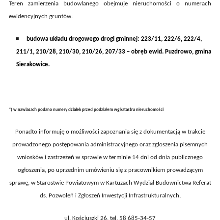
Teren zamierzenia budowlanego obejmuje nieruchomości o numerach
ewidencyjnych gruntów:
budowa układu drogowego drogi gminnej:
223/11, 222/6, 222/4,
211/1, 210/28, 210/30, 210/26, 207/33 – obręb ewid. Puzdrowo, gmina
Sierakowice.
*) w nawiasach podano numery działek przed podziałem wg katastru nieruchomości
Ponadto informuję o możliwości zapoznania się z dokumentacją w trakcie
prowadzonego postępowania administracyjnego oraz zgłoszenia pisemnych
wniosków i zastrzeżeń w sprawie
w terminie 14 dni od dnia publicznego
ogłoszenia,
po uprzednim umówieniu się z pracownikiem prowadzącym
sprawę, w Starostwie Powiatowym w Kartuzach Wydział Budownictwa Referat
ds. Pozwoleń i Zgłoszeń Inwestycji Infrastrukturalnych,
ul.
Kościuszki 26
, tel. 58
685-34-57