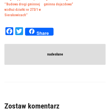
’’Budowa drogi gminnej
gminna dojazdowa”
wzdłuż działki nr 273/1 w
Sierakowicach’’
Facebook
Twitter
Share
nadesłane
Zostaw komentarz