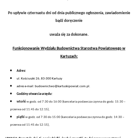
Po upływie czternastu dni od dnia publicznego ogłoszenia, zawiadomienie
bądź doręczenie
uważa się za dokonane.
Funkcjonowanie Wydziału Budownictwa Starostwa Powiatowego w
Kartuzach:
A
dres:
ul. Kościuszki 26, 83-300 Kartuzy
adres e-mail: budownictwo@kartuskipowiat.com.pl.
Godziny otwarcia
urzędu
:
wtorki
w godz. od 7:30 do 16:00 (kancelaria
podawcza
czynna do godz. 15:30 –
przerwa od 11:45 do 12:15),
piątki
w godz. od 7:30 do 15:00 (kancelaria podawcza czynna do godz. 14:30 –
przerwa od 11:45 do 12:15),