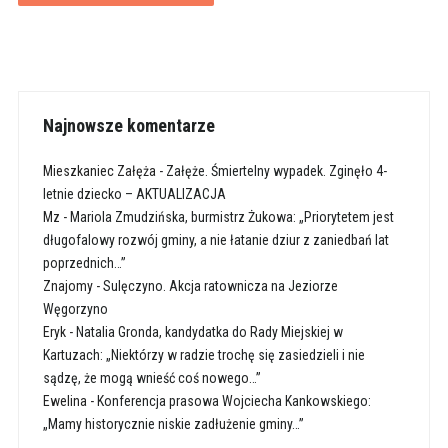
Najnowsze komentarze
Mieszkaniec Załęża
-
Załęże. Śmiertelny wypadek. Zginęło 4-
letnie dziecko – AKTUALIZACJA
Mz
-
Mariola Zmudzińska, burmistrz Żukowa: „Priorytetem jest
długofalowy rozwój gminy, a nie łatanie dziur z zaniedbań lat
poprzednich…”
Znajomy
-
Sulęczyno. Akcja ratownicza na Jeziorze
Węgorzyno
Eryk
-
Natalia Gronda, kandydatka do Rady Miejskiej w
Kartuzach: „Niektórzy w radzie trochę się zasiedzieli i nie
sądzę, że mogą wnieść coś nowego…”
Ewelina
-
Konferencja prasowa Wojciecha Kankowskiego:
„Mamy historycznie niskie zadłużenie gminy…”