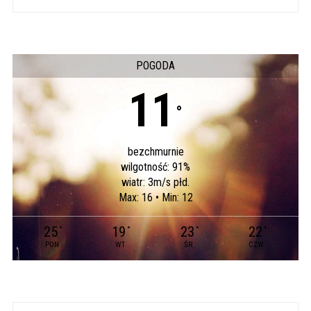
POGODA
11
°
bezchmurnie
wilgotność: 91%
wiatr: 3m/s płd.
Max: 16 • Min: 12
25
19
23
22
°
°
°
°
PON
WT
ŚR
CZW