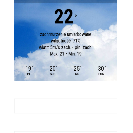
22
°
zachmurzenie umiarkowane
wilgotność: 71%
wiatr: 5m/s zach. - płn. zach.
Max: 21 • Min: 19
19
20
25
30
°
°
°
°
PT
SOB
ND
PON