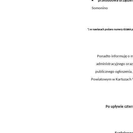
przebudowa
urządze
Somonino
*) w nawiasach podano numery działek p
Ponadto informuję o m
administracyjnego oraz
publicznego ogłoszenia
Powiatowym w Kartuzach Wy
Po upływie czter