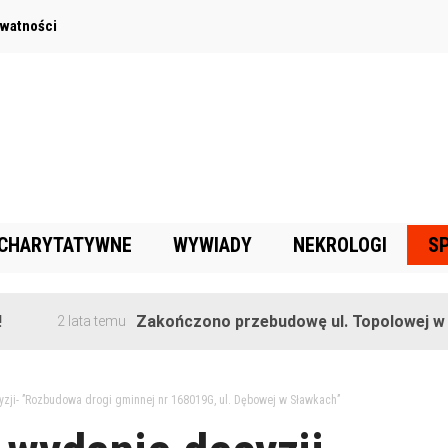
ywatności
 CHARYTATYWNE
WYWIADY
NEKROLOGI
S
Zakończono przebudowę ul. Topolowej w Goręczy
 lata temu
yzji- ’’Rozbudowa drogi gminnej nr 168019G, ul. Dębowej w Sławkach’’