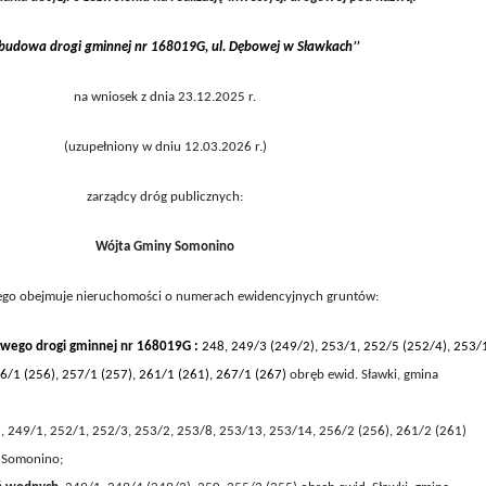
budowa drogi gminnej nr 168019G, ul. Dębowej w Sławkach
’
’
na wniosek z dnia 23.12.2025 r.
(uzupełniony w dniu 12.03.2026 r.)
zarządcy dróg publicznych:
Wójta Gminy Somonino
ego obejmuje nieruchomości o numerach ewidencyjnych gruntów:
owego drogi gminnej nr
168019G
:
248
,
249/3 (249/2), 253/1, 252/5 (252/4),
253/
6/1 (256), 257/1 (257), 261/1 (261),
267/1 (26
7
)
obręb ewid.
Sławki
, gmina
, 249/1, 252/1, 252/3,
253/2
,
253/8, 253/13, 253/14,
256/2 (256), 261/2 (261)
a
Somonino
;