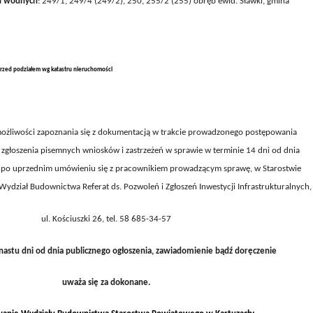
ń wodnych
:
249/1, 249/4 (249/2), 250,
255/2 (255) obręb ewid. Sławki, gmina
rzed podziałem wg katastru nieruchomości
ożliwości zapoznania się z dokumentacją w trakcie prowadzonego postępowania
 zgłoszenia pisemnych wniosków i zastrzeżeń w sprawie
w terminie 14 dni od dnia
,
po uprzednim umówieniu się z pracownikiem prowadzącym sprawę, w Starostwie
dział Budownictwa Referat ds. Pozwoleń i Zgłoszeń Inwestycji Infrastrukturalnych,
ul.
Kościuszki 26
, tel. 58
685-34-57
nastu dni od dnia publicznego ogłoszenia, zawiadomienie bądź doręczenie
uważa się za dokonane.