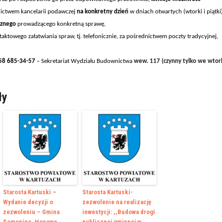
ictwem kancelarii podawczej
na konkretny dzień
w dniach otwarty
ch (wtorki i piątki
zn
ego
prowadząc
ego
konkretn
ą
sprawę,
ktowego załatwiania spraw, tj.
telefonicznie,
za pośrednictwem poczty tradycyjnej,
58 685-34-57
– Sekretariat Wydziału Budownictwa
wew. 11
7
(
czynny tylko we wtor
ły
Starosta Kartuski –
Starosta Kartuski-
Wydanie decyzji o
zezwolenie na realizację
zezwoleniu – Gmina
inwestycji: ,,Budowa drogi
Somonino, Hopowo
publicznej gminnej w