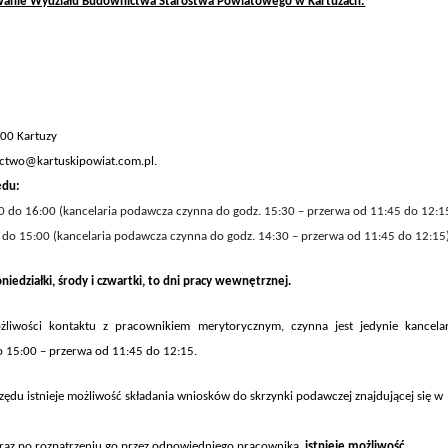
wanie Wydziału Budownictwa Starostwa Powiatowego w Kartuzach:
300 Kartuzy
ictwo@kartuskipowiat.com.pl.
ędu
:
0 do 16:00 (kancelaria
podawcza
czynna do godz. 15:30 – przerwa od 11:45 do 12:15
 do 15:00 (kancelaria podawcza czynna do godz. 14:30 – przerwa od 11:45 do 12:15)
niedziałki, środy i czwartki, to dni pracy wewnętrznej.
żliwości kontaktu z pracownikiem merytorycznym,
czynna jest jedynie
kancela
o 15:00 – przerwa od 11:45 do 12:15.
ędu istnieje możliwość składania wniosków do skrzynki podawczej znajdującej się w
oraz po rozpatrzeniu go przez odpowiedniego pracownika,
istnieje możliwość