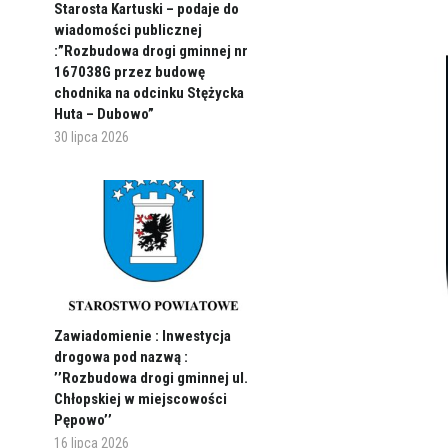
Starosta Kartuski – podaje do
wiadomości publicznej
:”Rozbudowa drogi gminnej nr
167038G przez budowę
chodnika na odcinku Stężycka
Huta – Dubowo”
30 lipca 2026
Zawiadomienie : Inwestycja
drogowa pod nazwą :
’’Rozbudowa drogi gminnej ul.
Chłopskiej w miejscowości
Pępowo’’
16 lipca 2026