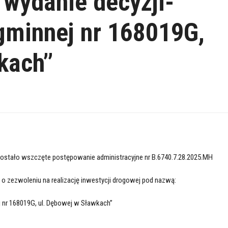
 wydanie decyzji-
gminnej nr 168019G,
ach’’
ostało wszczęte postępowanie administracyjne nr B.6740.7.28.2025.MH
 o zezwoleniu na realizację inwestycji drogowej pod nazwą:
 nr 168019G, ul. Dębowej w Sławkach’’