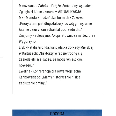
Mieszkaniec Załęża
-
Załęże. Śmiertelny wypadek.
Zginęło 4-letnie dziecko – AKTUALIZACJA
Mz
-
Mariola Zmudzińska, burmistrz Żukowa:
„Priorytetem jest długofalowy rozwój gminy, a nie
łatanie dziur z zaniedbań lat poprzednich…”
Znajomy
-
Sulęczyno. Akcja ratownicza na Jeziorze
Węgorzyno
Eryk
-
Natalia Gronda, kandydatka do Rady Miejskiej
w Kartuzach: „Niektórzy w radzie trochę się
zasiedzieli i nie sądzę, że mogą wnieść coś
nowego…”
Ewelina
-
Konferencja prasowa Wojciecha
Kankowskiego: „Mamy historycznie niskie
zadłużenie gminy…”
POGODA