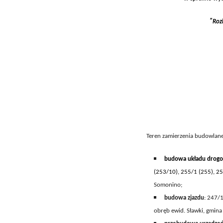
’’
Roz
Teren zamierzenia budowlan
budowa uk
ładu drog
(253/10),
255/1 (255), 25
Somonino
;
budowa zjazdu
:
247/1
obręb ewid.
Sławki
, gmin