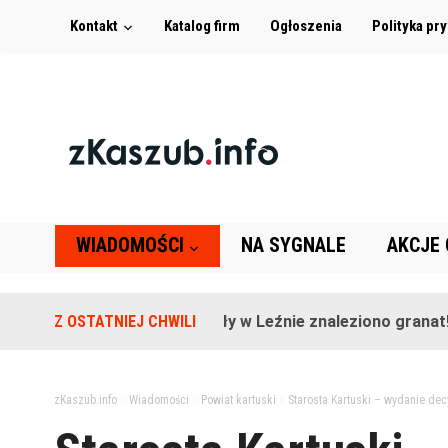
Kontakt
Katalog firm
Ogłoszenia
Polityka pr
WIADOMOŚCI
NA SYGNALE
AKCJE
Na terenie szkoły w Leźnie znaleziono granat!
Z OSTATNIEJ CHWILI
2
zKaszub.info
>
Wiadomości
>
Powiat kartuski
>
Starosta Kartuski – wydanie dec