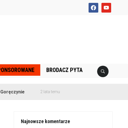
facebook
youtube
PONSOROWANE
BRODACZ PYTA
nie
2 lata temu
Najnowsze komentarze