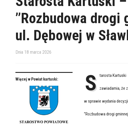
Starosta Kartuski –
’’Rozbudowa drogi 
ul. Dębowej w Sławk
Dnia
18 marca 2026
S
tarosta Kartuski
Więcej w Powiat kartuski:
zawiadamia, że z
w sprawie wydania decyzji
’’Rozbudowa drogi gminnej