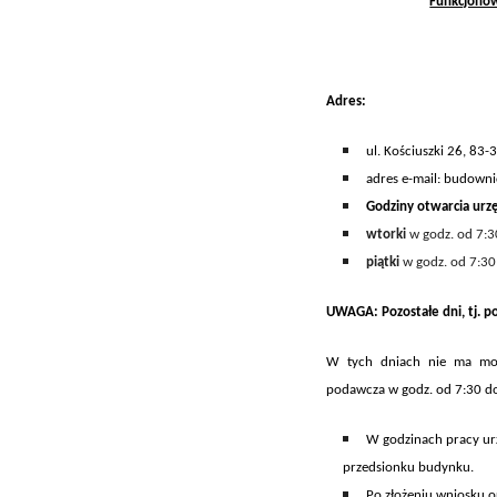
Funkcjono
A
dres:
ul. Kościuszki 26, 83-
adres e-mail: budown
Godziny otwarcia
urz
wtorki
w godz. od 7:3
piątki
w godz. od 7:30
UWAGA: Pozostałe dni, tj. po
W tych dniach
nie ma mo
podawcza
w godz.
od 7:30 d
W godzinach pracy urz
przedsionku budynku.
Po złożeniu wniosku 