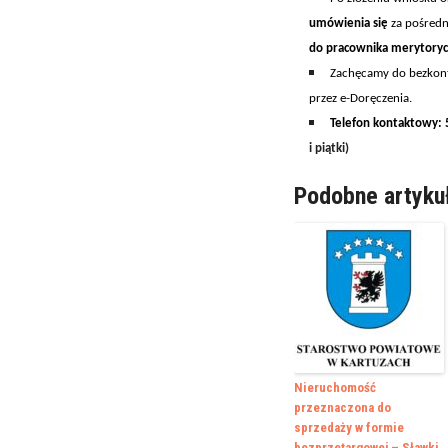
umówienia się
za pośredn
do pr
acownik
a
merytoryc
Zachęcamy do bezkonta
przez e-Doręczenia.
Telefon kontaktowy:
i piątki
)
Podobne artyku
Nieruchomość
przeznaczona do
sprzedaży w formie
bezprzetargowej – Sławki,