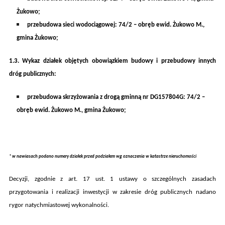
Żukowo;
przebudowa sieci wodociągowej: 74/2 – obręb ewid. Żukowo M.,
gmina Żukowo;
1
.
3
.
Wykaz działek objętych obowiązkiem
budowy i przebudowy
innych
dróg publicznych
:
przebudowa skrzyżowania z drogą gminną nr
DG157804G: 74/2
–
obręb ewid.
Żukowo M.
, gmina
Żukowo
;
* w nawiasach podano numery działek przed podziałem wg oznaczenia w katastrze nieruchomości
Decyzji, zgodnie z art. 17 ust. 1
ustawy o szczególnych zasadach
przygotowania i realizacji inwestycji w zakresie dróg publicznych
nadano
rygor natychmiastowej wykonalności.