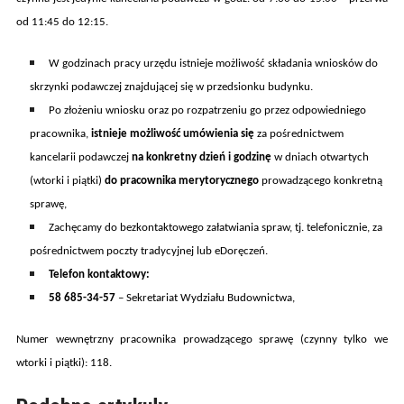
od 11:45 do 12:15.
W godzinach pracy urzędu istnieje możliwość składania wniosków do
skrzynki podawczej znajdującej się w przedsionku budynku.
Po złożeniu wniosku oraz po rozpatrzeniu go przez odpowiedniego
pracownika,
istnieje możliwość umówienia się
za pośrednictwem
kancelarii podawczej
na konkretny dzień i godzinę
w dniach otwarty
ch
(wtorki i piątki)
do pr
acownik
a
merytoryczn
ego
prowadząc
ego
konkretn
ą
sprawę,
Zachęcamy do bezkontaktowego załatwiania spraw, tj.
telefonicznie,
za
pośrednictwem poczty tradycyjnej
lub eDoręczeń.
Telefon kontaktowy:
58 685-34-57
– Sekretariat Wydziału Budownictwa,
Numer wewnętrzny pracownika prowadzącego sprawę (czynny tylko we
wtorki i piątki):
11
8
.