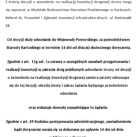
Z treścią decyzji o zezwoleniu na realizację inwestycji drogowej strony mogą
się zapoznać w Wydziale Budownictwa Starostwa Powiatowego w Kartuzach,
Referat ds. Pozwoleń i Zgłoszeń Inwestycji Infrastrukturalnych, ul.
Kościuszki
26
.
Od decyzji
służy odwołanie do Wojewody Pomorskiego, za pośrednictwem
Starosty Kartuskiego w terminie 14 dni od dnia jej skutecznego doręczenia.
Zgodnie z a
rt. 11g
ust.
1a
ustawy
o szczególnych zasadach przygotowania i
realizacji inwestycji w zakresie dróg publicznych
o
dwołanie strony od decyzji
o zezwoleniu na realizację inwestycji drogowej zawiera zarzuty odnoszące
się do tej decyzji, określa istotę i zakres żądania będącego przedmiotem
odwołania
oraz wskazuje dowody uzasadniające to żądanie.
Zgodnie z art. 49 Kodeksu postępowania administracyjnego, zawiadomienie
bądź doręczenie uważa się za dokonane po upływie 14 dni od dnia