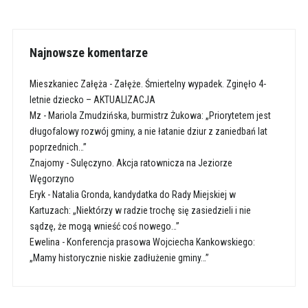
Najnowsze komentarze
Mieszkaniec Załęża
-
Załęże. Śmiertelny wypadek. Zginęło 4-
letnie dziecko – AKTUALIZACJA
Mz
-
Mariola Zmudzińska, burmistrz Żukowa: „Priorytetem jest
długofalowy rozwój gminy, a nie łatanie dziur z zaniedbań lat
poprzednich…”
Znajomy
-
Sulęczyno. Akcja ratownicza na Jeziorze
Węgorzyno
Eryk
-
Natalia Gronda, kandydatka do Rady Miejskiej w
Kartuzach: „Niektórzy w radzie trochę się zasiedzieli i nie
sądzę, że mogą wnieść coś nowego…”
Ewelina
-
Konferencja prasowa Wojciecha Kankowskiego:
„Mamy historycznie niskie zadłużenie gminy…”