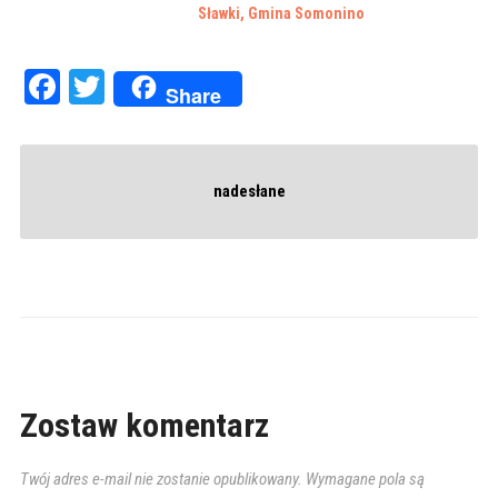
Sławki, Gmina Somonino
Facebook
Twitter
Share
nadesłane
Zostaw komentarz
Twój adres e-mail nie zostanie opublikowany.
Wymagane pola są