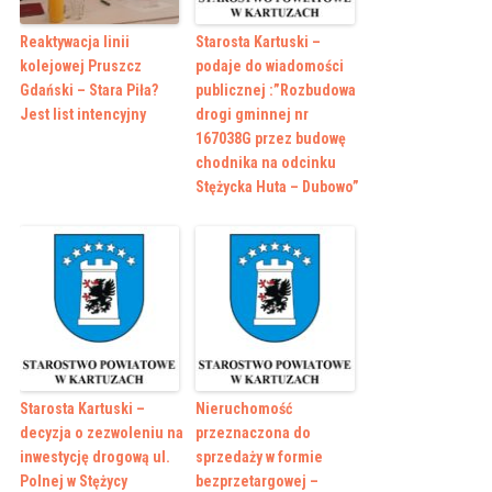
Reaktywacja linii
Starosta Kartuski –
kolejowej Pruszcz
podaje do wiadomości
Gdański – Stara Piła?
publicznej :”Rozbudowa
Jest list intencyjny
drogi gminnej nr
167038G przez budowę
chodnika na odcinku
Stężycka Huta – Dubowo”
Starosta Kartuski –
Nieruchomość
decyzja o zezwoleniu na
przeznaczona do
inwestycję drogową ul.
sprzedaży w formie
Polnej w Stężycy
bezprzetargowej –