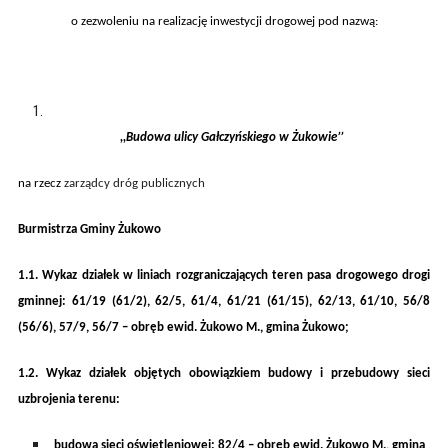
o zezwoleniu na realizację inwestycji drogowej pod nazwą:
,,
Budowa ulicy Gałczyńskiego w Żukowie’’
na rzecz
zarządcy dróg publicznych
Burmistrza Gminy Żukowo
1.1.
Wykaz działek w liniach rozgraniczających teren pasa drogowego
drogi
gminnej
:
61/19 (61/2), 62/5, 61/4, 61/21 (61/15), 62/13, 61/10, 56/8
(56/6), 57/9, 56/7
– obręb ewid.
Żukowo M.
, gmina
Żukowo
;
1
.
2
.
Wykaz działek objętych obowiązkiem
budowy i przebudowy sieci
uzbrojenia terenu:
budowa sieci oświetleniowej: 82/4 – obręb ewid. Żukowo M., gmina