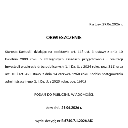
Kartuzy, 29.06.2026 r.
OBWIESZCZENIE
Starosta Kartuski, działając na podstawie art. 11f ust. 3 ustawy z dnia 10
kwietnia 2003 roku o szczególnych zasadach przygotowania i realizacji
inwestycji w zakresie dróg publicznych (t. j. Dz. U. z 2024 roku, poz.
311
) oraz
art. 10 i art. 49 ustawy z dnia 14 czerwca 1960 roku Kodeks postępowania
administracyjnego (t. j. Dz. U. z 2025 roku, poz. 1691)
PODAJE DO PUBLICZNEJ WIADOMOŚCI,
że w dniu
2
9
.
0
6
.202
6
r.
wydał decyzję nr
B.6740.
7.
1
.202
6
.
MC