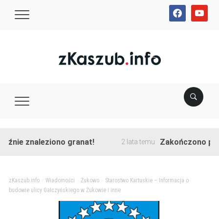
facebook
youtube
ie znaleziono granat!
Zakończono przebud
2 lata temu
zKaszub.info
>
Wiadomości
>
Żukowo
>
Starostwo Kartuskie – Informacja o
budowie ulicy Gałczyńskiego w Żukowie i inne