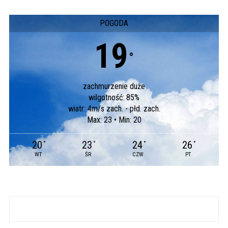
POGODA
19
°
zachmurzenie duże
wilgotność: 85%
wiatr: 4m/s zach. - płd. zach.
Max: 23 • Min: 20
20
23
24
26
°
°
°
°
WT
ŚR
CZW
PT