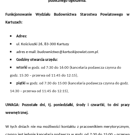
publicznego ogłoszenia.
Funkcjonowanie Wydziału Budownictwa Starostwa Powiatowego w
Kartuzach:
A
dres:
ul. Kościuszki 26, 83-300 Kartuzy
adres e-mail:
budownictwo@kartuskipowiat.com.pl.
Godziny otwarcia
urzędu
:
wtorki
w godz. od 7:30 do 16:00 (kancelaria podawcza czynna do
godz. 15:30 – przerwa od 11:45 do 12:15),
piątki
w godz. od 7:30 do 15:00 (kancelaria podawcza czynna do godz.
14:30 – przerwa od 11:45 do 12:15),
UWAGA: Pozostałe dni, tj. poniedziałki, środy i czwartki, to dni pracy
wewnętrznej.
W tych dniach
nie ma możliwości kontaktu z pracownikiem merytorycznym,
czynna jest jedynie
kancelaria podawcza
w godz.
od 7:30 do 15:00 – przerwa