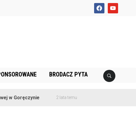
facebook
youtube
PONSOROWANE
BRODACZ PYTA
j w Goręczynie
2 lata temu