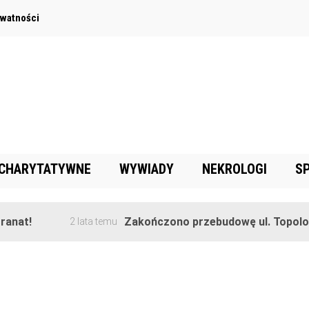
ywatności
 CHARYTATYWNE
WYWIADY
NEKROLOGI
S
anat!
Zakończono przebudowę ul. Topolowe
2 lata temu