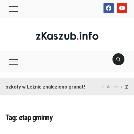
facebook
youtube
e szkoły w Leźnie znaleziono granat!
Zako
2 lata temu
Tag:
etap gminny