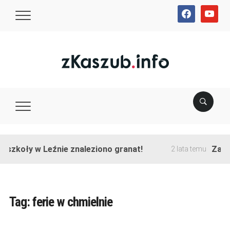
facebook
youtube
szkoły w Leźnie znaleziono granat!
Zakońc
2 lata temu
Tag:
ferie w chmielnie