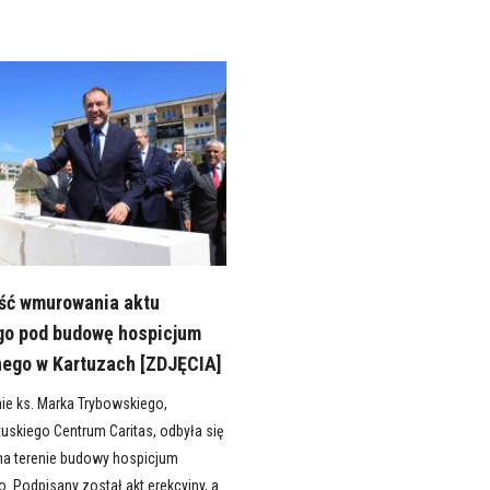
ść wmurowania aktu
go pod budowę hospicjum
nego w Kartuzach [ZDJĘCIA]
ie ks. Marka Trybowskiego,
tuskiego Centrum Caritas, odbyła się
na terenie budowy hospicjum
. Podpisany został akt erekcyjny, a