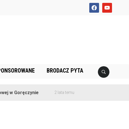
facebook
youtube
PONSOROWANE
BRODACZ PYTA
ej w Goręczynie
2 lata temu