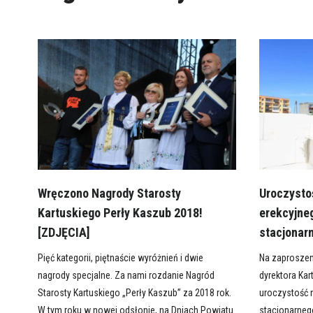
Wręczono Nagrody Starosty
Uroczysto
Kartuskiego Perły Kaszub 2018!
erekcyjne
[ZDJĘCIA]
stacjonar
Pięć kategorii, piętnaście wyróżnień i dwie
Na zaproszen
nagrody specjalne. Za nami rozdanie Nagród
dyrektora Kar
Starosty Kartuskiego „Perły Kaszub” za 2018 rok.
uroczystość 
W tym roku w nowej odsłonie, na Dniach Powiatu
stacjonarnego