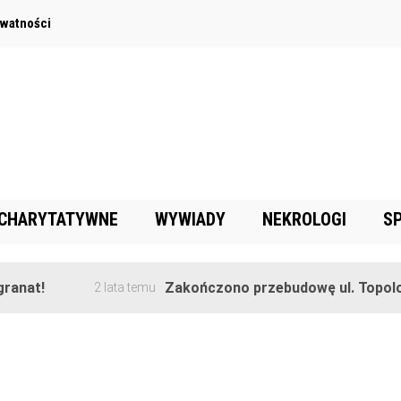
ywatności
 CHARYTATYWNE
WYWIADY
NEKROLOGI
S
anat!
Zakończono przebudowę ul. Topolow
2 lata temu