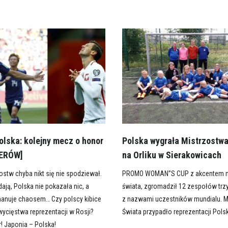
olska: kolejny mecz o honor
Polska wygrała Mistrzostw
PERÓW]
na Orliku w Sierakowicach
ostw chyba nikt się nie spodziewał.
PROMO WOMAN”S CUP z akcentem m
ją, Polska nie pokazała nic, a
świata, zgromadził 12 zespołów tr
anuje chaosem… Czy polscy kibice
z nazwami uczestników mundialu. 
ycięstwa reprezentacji w Rosji?
Świata przypadło reprezentacji Polsk
! Japonia – Polska!