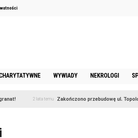
ywatności
 CHARYTATYWNE
WYWIADY
NEKROLOGI
S
nat!
Zakończono przebudowę ul. Topolowe
2 lata temu
i