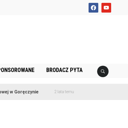
facebook
youtube
PONSOROWANE
BRODACZ PYTA
j w Goręczynie
2 lata temu