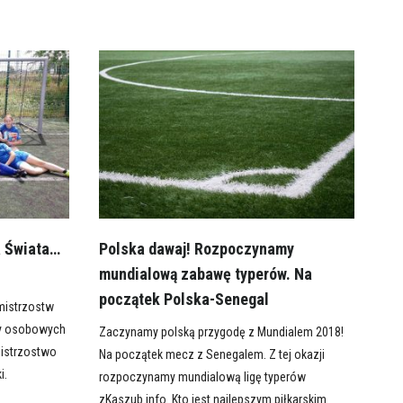
a Świata…
Polska dawaj! Rozpoczynamy
mundialową zabawę typerów. Na
początek Polska-Senegal
istrzostw
zy osobowych
Zaczynamy polską przygodę z Mundialem 2018!
Mistrzostwo
Na początek mecz z Senegalem. Z tej okazji
i.
rozpoczynamy mundialową ligę typerów
zKaszub.info. Kto jest najlepszym piłkarskim