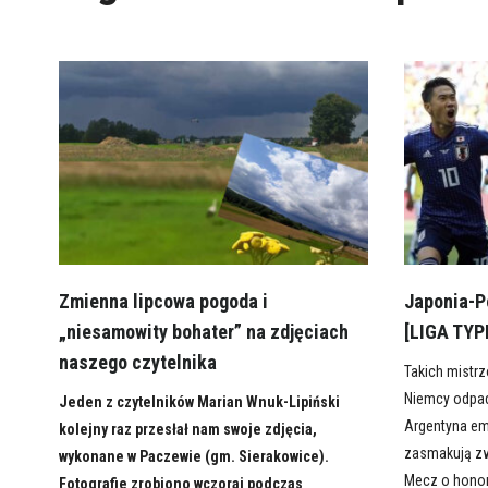
Zmienna lipcowa pogoda i
Japonia-P
„niesamowity bohater” na zdjęciach
[LIGA TY
naszego czytelnika
Takich mistrz
Niemcy odpada
Jeden z czytelników Marian Wnuk-Lipiński
Argentyna em
kolejny raz przesłał nam swoje zdjęcia,
zasmakują zw
wykonane w Paczewie (gm. Sierakowice).
Mecz o honor
Fotografie zrobiono wczoraj podczas