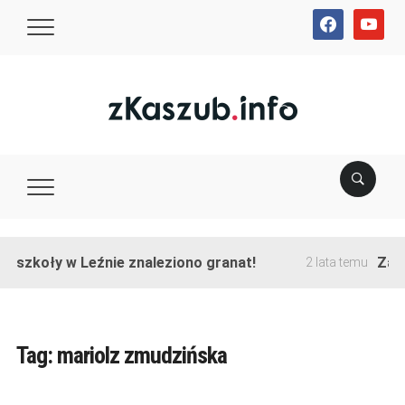
facebook
youtube
e szkoły w Leźnie znaleziono granat!
Zako
2 lata temu
Tag:
mariolz zmudzińska