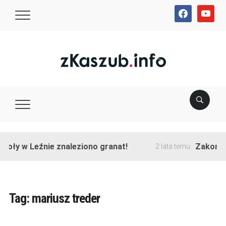
facebook
youtube
w Leźnie znaleziono granat!
Zakończono p
2 lata temu
Tag:
mariusz treder