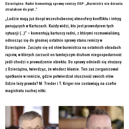
Dzierżążno. Radni komentują sprawę remizy OSP: „Burmistrz nie dorasta
strażakom do pięt…”
„Ludzie mają już dosyć wszechobecnej atmosfery konfliktu i intryg
panujących w Kartuzach. Każdy widzi, kto jest prowodyrem tych
sytuacji (…)” – komentują kartuscy radni, z którymi rozmawialiśmy,
odnosząc się do głośnej ostatnio sprawy stanu remizy w
Dzierżążnie. Zaczęło się od słów burmistrza na ostatnich obradach
rajców, w których zarzucił on tamtejszym druhom niegospodarność
jeśli chodzi o prowadzenie obiektu. Do sprawy odnieśli się strażacy
z Dzierżążna, twierdząc, że włodarz kłamie. Ten zaś zorganizował
spotkanie w remizie, gdzie potwierdzał słuszność swoich słów.
Gdzie leży prawda? M. Treder i T. Kriger nie zostawiają na szefie
magistratu suchej nitki.