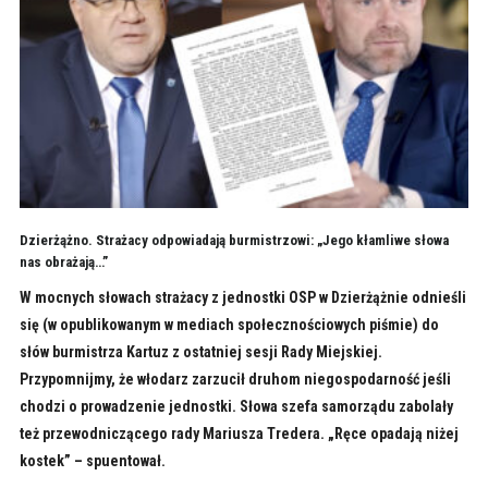
Dzierżążno. Strażacy odpowiadają burmistrzowi: „Jego kłamliwe słowa
nas obrażają…”
W mocnych słowach strażacy z jednostki OSP w Dzierżążnie odnieśli
się (w opublikowanym w mediach społecznościowych piśmie) do
słów burmistrza Kartuz z ostatniej sesji Rady Miejskiej.
Przypomnijmy, że włodarz zarzucił druhom niegospodarność jeśli
chodzi o prowadzenie jednostki. Słowa szefa samorządu zabolały
też przewodniczącego rady Mariusza Tredera. „Ręce opadają niżej
kostek” – spuentował.