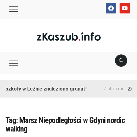
facebook
youtube
e szkoły w Leźnie znaleziono granat!
Zako
2 lata temu
Tag:
Marsz Niepodległości w Gdyni nordic
walking