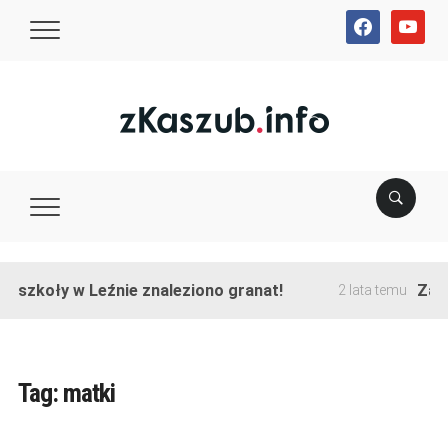
facebook
youtube
e szkoły w Leźnie znaleziono granat!
Zako
2 lata temu
Tag:
matki