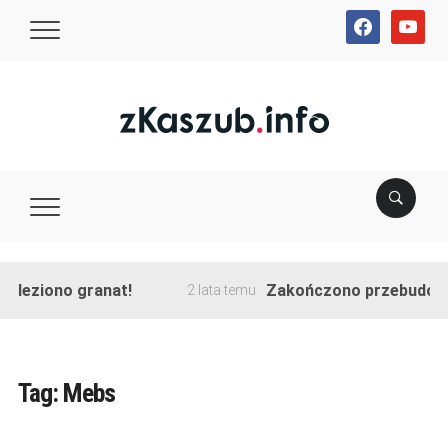
facebook
youtube
naleziono granat!
Zakończono przebudowę 
2 lata temu
Tag:
Mebs