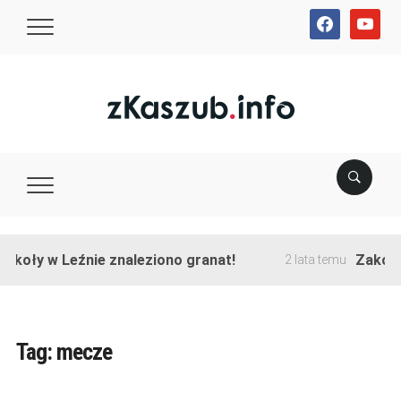
facebook
youtube
y w Leźnie znaleziono granat!
Zakończono
2 lata temu
Tag:
mecze