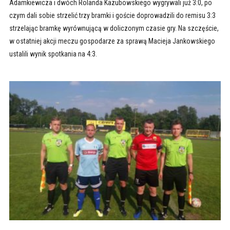
Adamkiewicza i dwóch Rolanda Kazubowskiego wygrywali już 3:0, po
czym dali sobie strzelić trzy bramki i goście doprowadzili do remisu 3:3
strzelając bramkę wyrównującą w doliczonym czasie gry. Na szczęście,
w ostatniej akcji meczu gospodarze za sprawą Macieja Jankowskiego
ustalili wynik spotkania na 4:3.