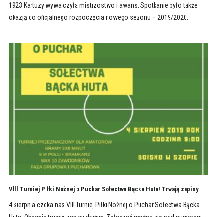
1923 Kartuzy wywalczyła mistrzostwo i awans. Spotkanie było także
okazją do oficjalnego rozpoczęcia nowego sezonu – 2019/2020.
Vlll Turniej Piłki Nożnej o Puchar Sołectwa Bącka Huta! Trwają zapisy
4 sierpnia czeka nas VIII Turniej Piłki Nożnej o Puchar Sołectwa Bącka
Huta. Obecnie trwają zapisy drużyn. Zgłaszać można się pod numerem