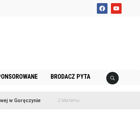
facebook
youtube
PONSOROWANE
BRODACZ PYTA
j w Goręczynie
2 lata temu