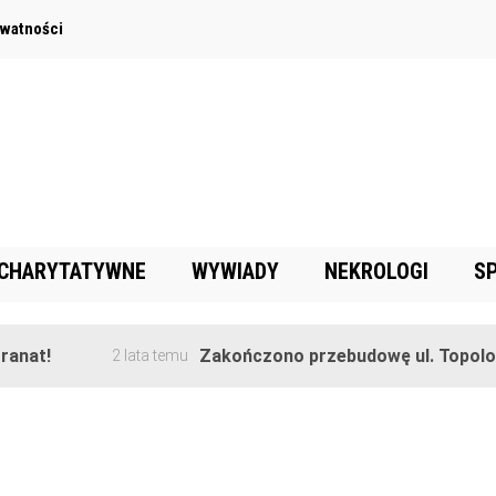
ywatności
 CHARYTATYWNE
WYWIADY
NEKROLOGI
S
nat!
Zakończono przebudowę ul. Topolowe
2 lata temu