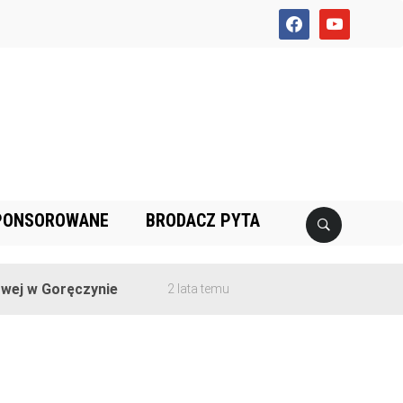
facebook
youtube
PONSOROWANE
BRODACZ PYTA
ej w Goręczynie
2 lata temu