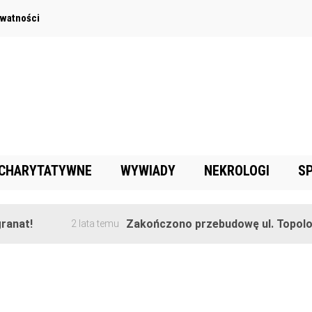
ywatności
 CHARYTATYWNE
WYWIADY
NEKROLOGI
S
anat!
Zakończono przebudowę ul. Topolow
2 lata temu