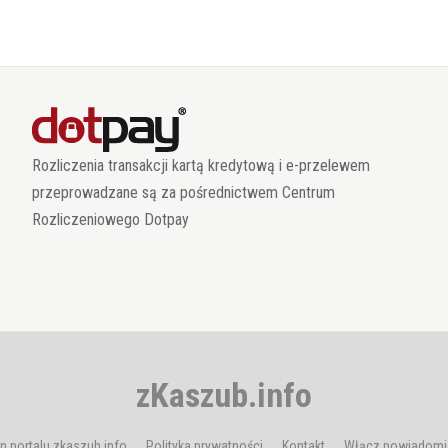
Rozliczenia transakcji kartą kredytową i e-przelewem
przeprowadzane są za pośrednictwem Centrum
Rozliczeniowego Dotpay
zKaszub.info
n portalu zkaszub.info
Polityka prywatności
Kontakt
Włącz powiadomi