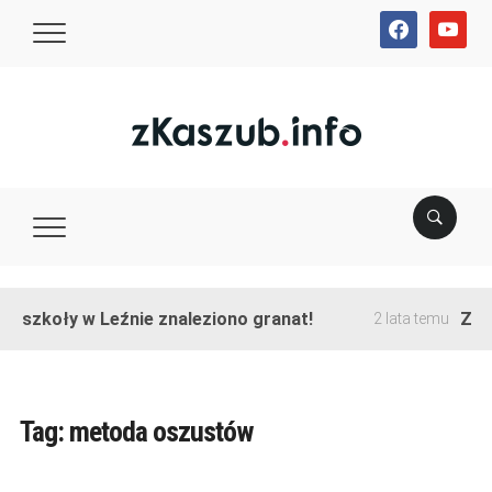
facebook
youtube
ie szkoły w Leźnie znaleziono granat!
Zako
2 lata temu
Tag:
metoda oszustów