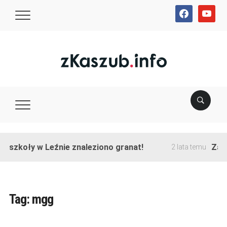
facebook
youtube
 szkoły w Leźnie znaleziono granat!
Zakoń
2 lata temu
Tag:
mgg