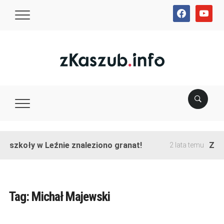
facebook
youtube
e szkoły w Leźnie znaleziono granat!
Zako
2 lata temu
Tag:
Michał Majewski