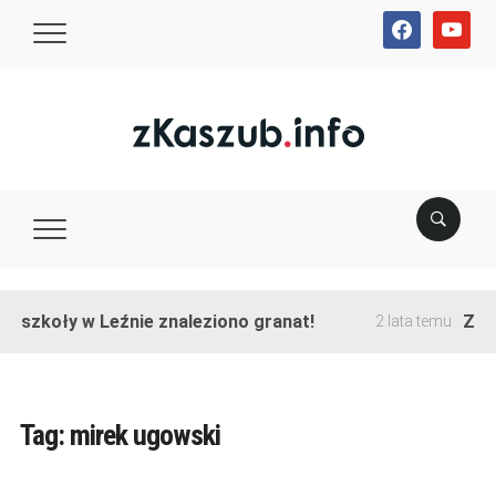
facebook
youtube
e szkoły w Leźnie znaleziono granat!
Zakoń
2 lata temu
Tag:
mirek ugowski