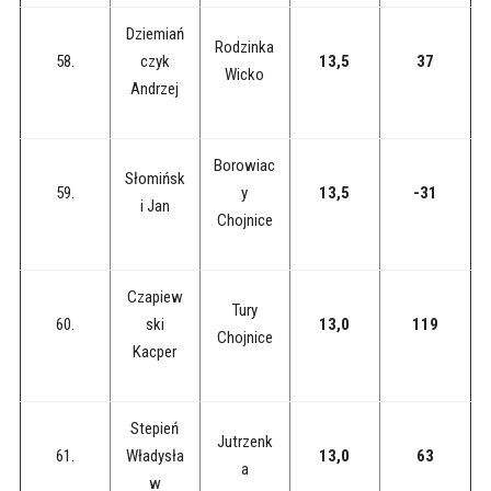
Dziemiań
Rodzinka
58.
czyk
13,5
37
Wicko
Andrzej
Borowiac
Słomińsk
59.
y
13,5
-31
i Jan
Chojnice
Czapiew
Tury
60.
ski
13,0
119
Chojnice
Kacper
Stepień
Jutrzenk
61.
Władysła
13,0
63
a
w