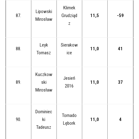
Klimek
Lipowski
87.
Grudziąd
11,5
-59
Mirosław
z
Leyk
Sierakow
88.
11,0
41
Tomasz
ice
Kuczkow
Jesień
89.
ski
11,0
37
2016
Mirosław
Dominiec
Tornado
90.
ki
11,0
4
Lębork
Tadeusz