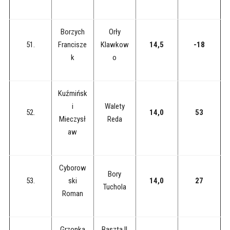
Borzych
Orły
51.
Francisze
Klawkow
14,5
-18
k
o
Kuźmińsk
i
Walety
52.
14,0
53
Mieczysł
Reda
aw
Cyborow
Bory
53.
ski
14,0
27
Tuchola
Roman
Grzonka
Baszta II