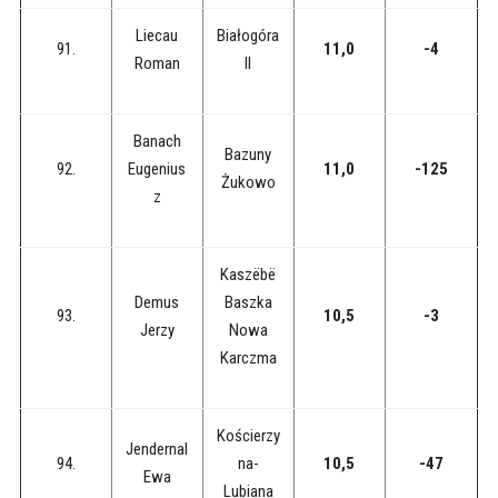
Liecau
Białogóra
91.
11,0
-4
Roman
II
Banach
Bazuny
92.
Eugenius
11,0
-125
Żukowo
z
Kaszëbë
Demus
Baszka
93.
10,5
-3
Jerzy
Nowa
Karczma
Kościerzy
Jendernal
94.
na-
10,5
-47
Ewa
Lubiana