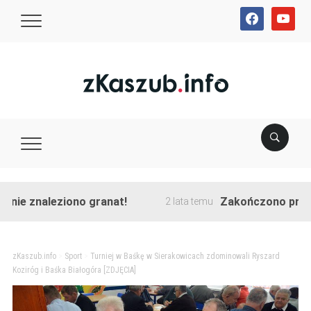
facebook
youtube
naleziono granat!
Zakończono przebudowę 
2 lata temu
zKaszub.info
>
Sport
>
Turniej w Baśkę w Sierakowicach zdominowali Ryszard
Koziróg i Baśka Białogóra [ZDJĘCIA]