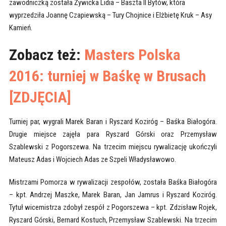
zawodniczką została Żywicka Lidia – Baszta II Bytów, która
wyprzedziła Joannę Czapiewską – Tury Chojnice i Elżbietę Kruk – Asy
Kamień.
Zobacz też:
Masters Polska
2016: turniej w Baśkę w Brusach
[ZDJĘCIA]
Turniej par, wygrali Marek Baran i Ryszard Koziróg – Baśka Białogóra.
Drugie miejsce zajęła para Ryszard Górski oraz Przemysław
Szablewski z Pogorszewa. Na trzecim miejscu rywalizację ukończyli
Mateusz Adas i Wojciech Adas ze Szpeli Władysławowo.
Mistrzami Pomorza w rywalizacji zespołów, została Baśka Białogóra
– kpt. Andrzej Maszke, Marek Baran, Jan Jamrus i Ryszard Koziróg.
Tytuł wicemistrza zdobył zespół z Pogorszewa – kpt. Zdzisław Rojek,
Ryszard Górski, Bernard Kostuch, Przemysław Szablewski. Na trzecim