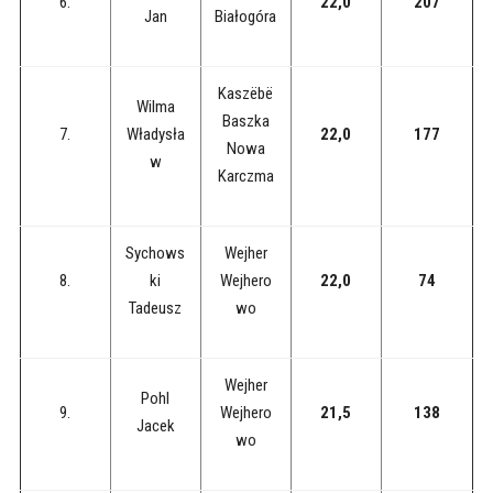
6.
22,0
207
Jan
Białogóra
Kaszëbë
Wilma
Baszka
7.
Władysła
22,0
177
Nowa
w
Karczma
Sychows
Wejher
8.
ki
Wejhero
22,0
74
Tadeusz
wo
Wejher
Pohl
9.
Wejhero
21,5
138
Jacek
wo