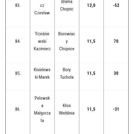
Brama
83.
cz
12,0
-52
Chojnic
Czesław
Trześnie
Borowiac
84.
wski
y
11,5
70
Kazimierz
Chojnice
Kisielews
Bory
85.
11,5
30
ki Marek
Tuchola
Pelowsk
a
Kłos
86.
11,5
-31
Małgorza
Werblinia
ta