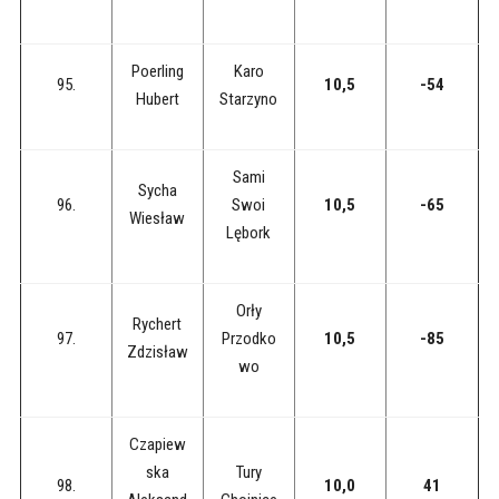
Poerling
Karo
95.
10,5
-54
Hubert
Starzyno
Sami
Sycha
96.
Swoi
10,5
-65
Wiesław
Lębork
Orły
Rychert
97.
Przodko
10,5
-85
Zdzisław
wo
Czapiew
ska
Tury
98.
10,0
41