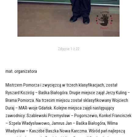
Zdjęcie 1 z 22
mat. organizatora
Mistrzem Pomorza i zwycięzcą w trzech klasyfikacjach, został
Ryszard Koziróg – Baśka Białogóra. Drugie miejsce zajął Jerzy Kuling –
Brama Pomorza. Na trzecim miejscu został sklasyfikowany Wojciech
Duraj – MAR-woje Gdańsk. Kolejne miejsca zajęli następujący
zawodnicy: Szablewski Przemysław – Pogorszewo, Konkel Franciszek
– Szpela Władysławowo, Jamrus Jan – Baśka Białogóra, Wilma
Władysław – Kaszëbë Baszka Nowa Karczma. Wśród pań najlepszą