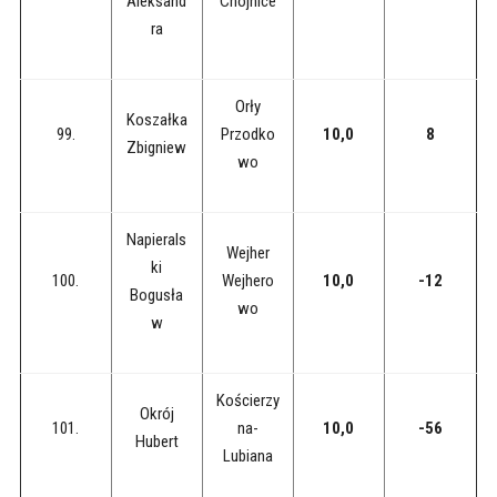
Aleksand
Chojnice
ra
Orły
Koszałka
99.
Przodko
10,0
8
Zbigniew
wo
Napierals
Wejher
ki
100.
Wejhero
10,0
-12
Bogusła
wo
w
Kościerzy
Okrój
101.
na-
10,0
-56
Hubert
Lubiana