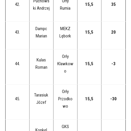
Puchows
Orły
42.
15,5
35
ki Andrzej
Rumia
Dampc
MEKZ
43.
15,5
20
Marian
Lębork
Orły
Kulas
44.
Klawkow
15,5
-3
Roman
o
Orły
Tarasiuk
45.
Przodko
15,5
-30
Józef
wo
GKS
Konkel