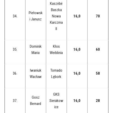
Kaszëbë
Baszka
Piełowsk
34.
Nowa
16,0
70
i Janusz
Karczma
II
Dominik
Kłos
35.
16,0
60
Maria
Werblinia
Iwaniuk
Tornado
36.
16,0
58
Wacław
Lębork
GKS
Gosz
37.
Sierakow
16,0
28
Bernard
ice