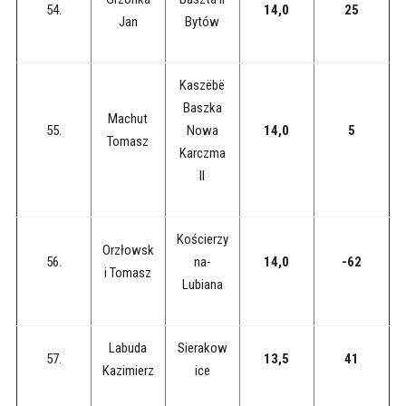
54.
14,0
25
Jan
Bytów
Kaszëbë
Baszka
Machut
55.
Nowa
14,0
5
Tomasz
Karczma
II
Kościerzy
Orzłowsk
56.
na-
14,0
-62
i Tomasz
Lubiana
Labuda
Sierakow
57.
13,5
41
Kazimierz
ice