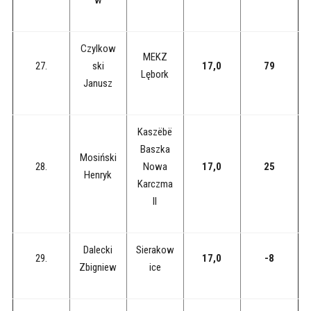
Czylkow
MEKZ
27.
ski
17,0
79
Lębork
Janusz
Kaszëbë
Baszka
Mosiński
28.
Nowa
17,0
25
Henryk
Karczma
II
Dalecki
Sierakow
29.
17,0
-8
Zbigniew
ice