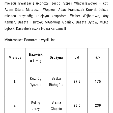
miejscu rywalizację ukończył zespół Szpeli Władysławowo – kpt.
Adam Sitarz, Mateusz i Wojciech Adas, Franciszek Konkel. Dalsze
miejsca przypadły, kolejnym zespołom: Wejher Wejherowo, Asy
Kamień, Baszta II Bytów, MAR-woje Gdańsk, Baszta Bytów, MEKZ
Lębork, Kaszëbë Baszka Nowa Karczma II.
Mistrzostwa Pomorza – wyniki ind:
Nazwisk
Miejsce
Drużyna
pkt
+/-
o i Imię
Koziróg
Baśka
1.
27,5
175
Ryszard
Białogóra
Kuling
Brama
2.
26,0
239
Jerzy
Chojnic