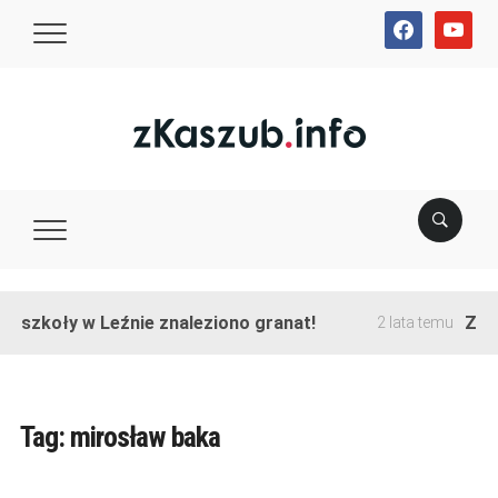
facebook
youtube
e szkoły w Leźnie znaleziono granat!
Zako
2 lata temu
Tag:
mirosław baka