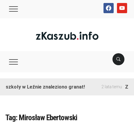
facebook
youtube
e szkoły w Leźnie znaleziono granat!
Zako
2 lata temu
Tag:
Mirosław Ebertowski