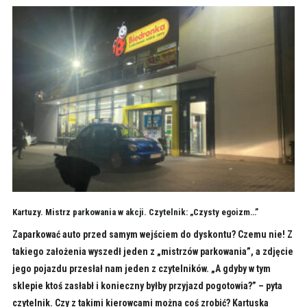
Kartuzy. Mistrz parkowania w akcji. Czytelnik: „Czysty egoizm…”
Zaparkować auto przed samym wejściem do dyskontu? Czemu nie! Z
takiego założenia wyszedł jeden z „mistrzów parkowania”, a zdjęcie
jego pojazdu przesłał nam jeden z czytelników. „A gdyby w tym
sklepie ktoś zasłabł i konieczny byłby przyjazd pogotowia?” – pyta
czytelnik. Czy z takimi kierowcami można coś zrobić? Kartuska