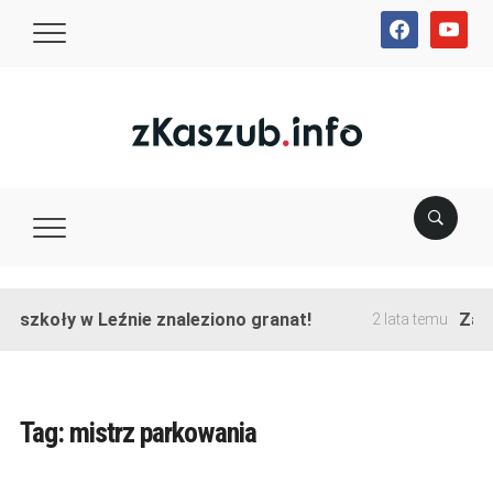
facebook
youtube
e szkoły w Leźnie znaleziono granat!
Zako
2 lata temu
Tag:
mistrz parkowania