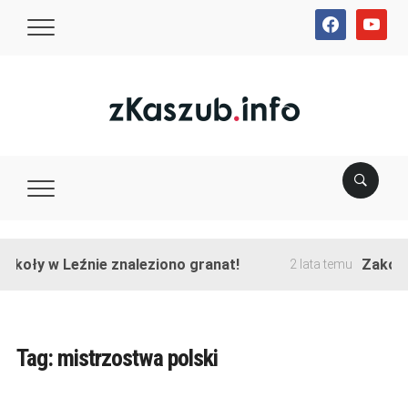
facebook
youtube
y w Leźnie znaleziono granat!
Zakończono 
2 lata temu
Tag:
mistrzostwa polski