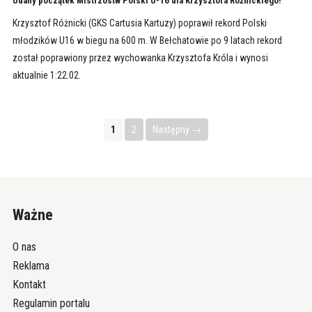
Udany początek Mistrzostw Polski U-16 dla Krzysztofa Różnickiego!
Krzysztof Różnicki (GKS Cartusia Kartuzy) poprawił rekord Polski
młodzików U16 w biegu na 600 m. W Bełchatowie po 9 latach rekord
został poprawiony przez wychowanka Krzysztofa Króla i wynosi
aktualnie 1:22.02.
1
2
Następny →
Ważne
O nas
Reklama
Kontakt
Regulamin portalu