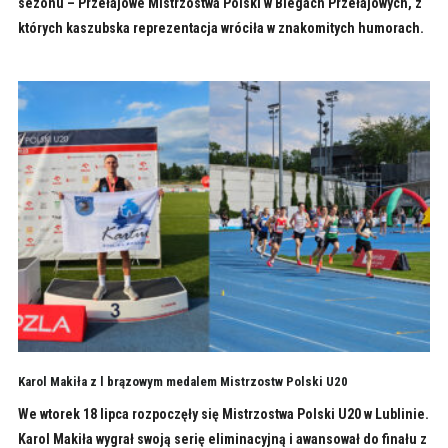
sezonu – Przełajowe Mistrzostwa Polski w Biegach Przełajowych, z
których kaszubska reprezentacja wróciła w znakomitych humorach.
Karol Makiła z l brązowym medalem Mistrzostw Polski U20
We wtorek 18 lipca rozpoczęły się Mistrzostwa Polski U20 w Lublinie.
Karol Makiła wygrał swoją serię eliminacyjną i awansował do finału z