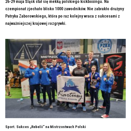
26-29 maja Śląsk stał się mekką polskiego kickboxingu. Na
czempionat zjechało blisko 1000 zawodników. Nie zabrakło drużyny
Patryka Zaborowskiego, która po raz kolejny wraca z sukcesami z
najważniejszej krajowej rozgrywki.
Sport. Sukces „Rebelii” na Mistrzostwach Polski