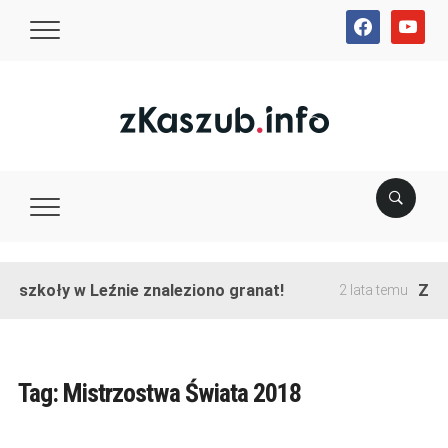
facebook
youtube
e szkoły w Leźnie znaleziono granat!
Zako
2 lata temu
Tag:
Mistrzostwa Świata 2018