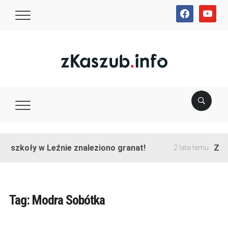
facebook
youtube
ie szkoły w Leźnie znaleziono granat!
Zako
2 lata temu
Tag:
Modra Sobótka